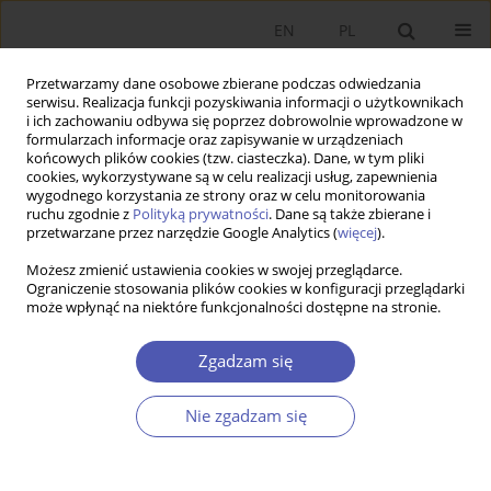
EN
PL
Przetwarzamy dane osobowe zbierane podczas odwiedzania
serwisu. Realizacja funkcji pozyskiwania informacji o użytkownikach
i ich zachowaniu odbywa się poprzez dobrowolnie wprowadzone w
formularzach informacje oraz zapisywanie w urządzeniach
końcowych plików cookies (tzw. ciasteczka). Dane, w tym pliki
cookies, wykorzystywane są w celu realizacji usług, zapewnienia
Kod klasyfikacji JEL
O44
wygodnego korzystania ze strony oraz w celu monitorowania
ruchu zgodnie z
Polityką prywatności
. Dane są także zbierane i
przetwarzane przez narzędzie Google Analytics (
więcej
).
PRACA ORYGINALNA
Możesz zmienić ustawienia cookies w swojej przeglądarce.
Gospodarka cyrkularna w polityce UE jako
Ograniczenie stosowania plików cookies w konfiguracji przeglądarki
odpowiedź na współczesne wyzwania
może wpłynąć na niektóre funkcjonalności dostępne na stronie.
ekologiczne
Zgadzam się
Bernadeta Baran
GNPJE 2019;300(4):31-51
Nie zgadzam się
DOI
:
https://doi.org/10.33119/GN/113064
Statystyki
Streszczenie
Artykuł
(PDF)