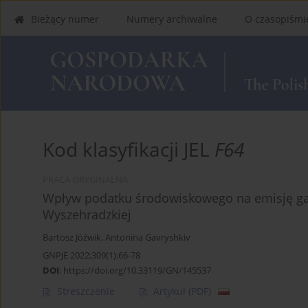
Bieżący numer
Numery archiwalne
O czasopiśmi
Kod klasyfikacji JEL
F64
PRACA ORYGINALNA
Wpływ podatku środowiskowego na emisję ga
Wyszehradzkiej
Bartosz Jóźwik
,
Antonina Gavryshkiv
GNPJE 2022;309(1):66-78
DOI
:
https://doi.org/10.33119/GN/145537
Streszczenie
Artykuł
(PDF)