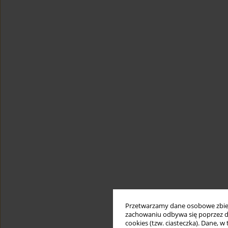
Przetwarzamy dane osobowe zbiera
zachowaniu odbywa się poprzez d
cookies (tzw. ciasteczka). Dane, w