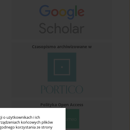
Czasopismo archiwizowane w
Polityka Open Access
i o użytkownikach i ich
rządzeniach końcowych plików
wygodnego korzystania ze strony