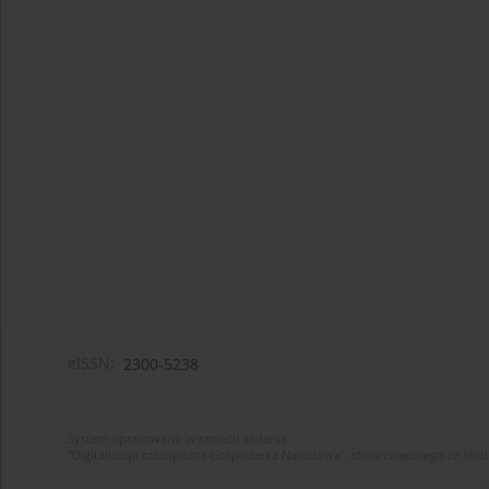
eISSN:
2300-5238
System opracowano w ramach zadania:
"Digitalizacja czasopisma Gospodarka Narodowa", sfinansowanego ze śro