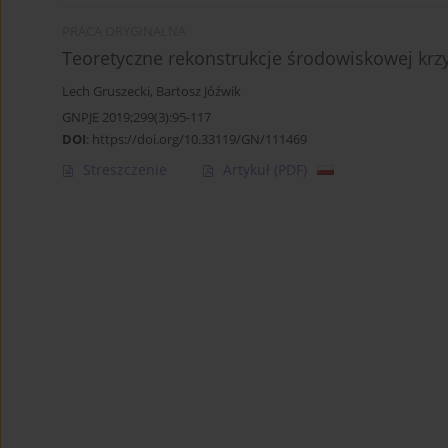
PRACA ORYGINALNA
Teoretyczne rekonstrukcje środowiskowej krz
Lech Gruszecki
,
Bartosz Jóźwik
GNPJE 2019;299(3):95-117
DOI
:
https://doi.org/10.33119/GN/111469
Streszczenie
Artykuł
(PDF)