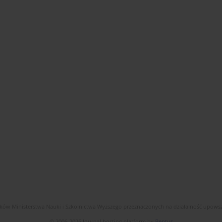
dków Ministerstwa Nauki i Szkolnictwa Wyższego przeznaczonych na działalność upow
© 2006-2026 Journal hosting platform by
Bentus