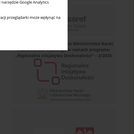
z narzędzie Google Analytics
acji przeglądarki może wpłynąć na
Dofinansowano ze środków Ministerstwa Nauki
i Szkolnictwa Wyższego w ramach programu
„Regionalna Inicjatywa Doskonałości" – 3/2025