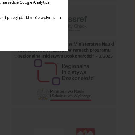
z narzędzie Google Analytics
acji przeglądarki może wpłynąć na
Dofinansowano ze środków Ministerstwa Nauki
i Szkolnictwa Wyższego w ramach programu
„Regionalna Inicjatywa Doskonałości" – 3/2025