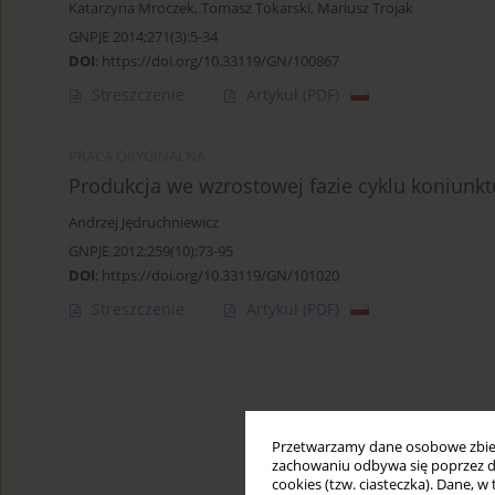
Katarzyna Mroczek
,
Tomasz Tokarski
,
Mariusz Trojak
GNPJE 2014;271(3):5-34
DOI
:
https://doi.org/10.33119/GN/100867
Streszczenie
Artykuł
(PDF)
PRACA ORYGINALNA
Produkcja we wzrostowej fazie cyklu koniunk
Andrzej Jędruchniewicz
GNPJE 2012;259(10):73-95
DOI
:
https://doi.org/10.33119/GN/101020
Streszczenie
Artykuł
(PDF)
Przetwarzamy dane osobowe zbiera
zachowaniu odbywa się poprzez d
cookies (tzw. ciasteczka). Dane, w