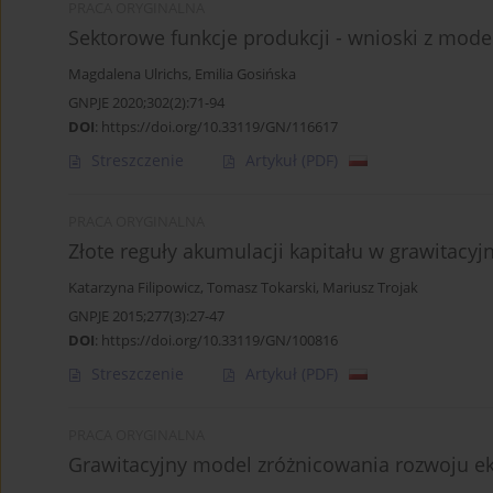
PRACA ORYGINALNA
Sektorowe funkcje produkcji - wnioski z mode
Magdalena Ulrichs
,
Emilia Gosińska
GNPJE 2020;302(2):71-94
DOI
:
https://doi.org/10.33119/GN/116617
Streszczenie
Artykuł
(PDF)
PRACA ORYGINALNA
Złote reguły akumulacji kapitału w grawitac
Katarzyna Filipowicz
,
Tomasz Tokarski
,
Mariusz Trojak
GNPJE 2015;277(3):27-47
DOI
:
https://doi.org/10.33119/GN/100816
Streszczenie
Artykuł
(PDF)
PRACA ORYGINALNA
Grawitacyjny model zróżnicowania rozwoju 