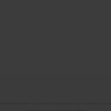
dków Ministerstwa Nauki i Szkolnictwa Wyższego przeznaczonych na działalność upow
© 2006-2026 Journal hosting platform by
Bentus