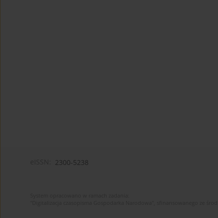
eISSN:
2300-5238
System opracowano w ramach zadania:
"Digitalizacja czasopisma Gospodarka Narodowa", sfinansowanego ze śro