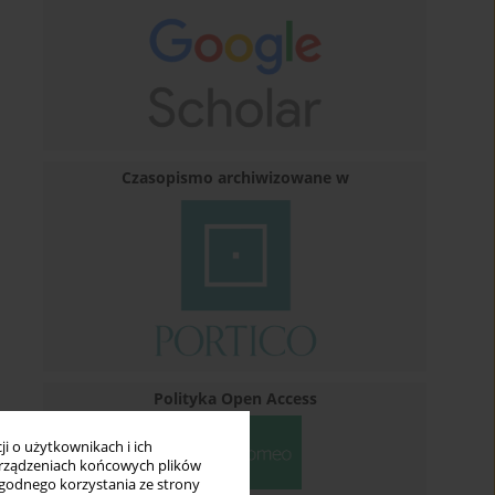
Czasopismo archiwizowane w
Polityka Open Access
i o użytkownikach i ich
rządzeniach końcowych plików
wygodnego korzystania ze strony