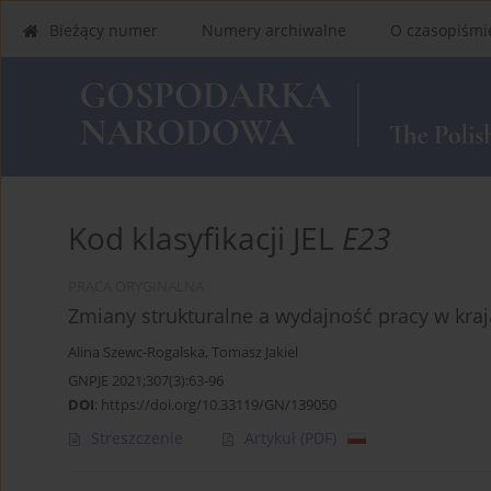
Bieżący numer
Numery archiwalne
O czasopiśmi
Kod klasyfikacji JEL
E23
PRACA ORYGINALNA
Zmiany strukturalne a wydajność pracy w kra
Alina Szewc-Rogalska
,
Tomasz Jakiel
GNPJE 2021;307(3):63-96
DOI
:
https://doi.org/10.33119/GN/139050
Streszczenie
Artykuł
(PDF)