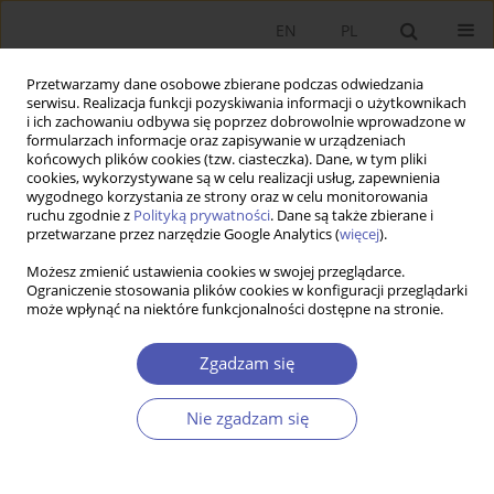
EN
PL
Przetwarzamy dane osobowe zbierane podczas odwiedzania
serwisu. Realizacja funkcji pozyskiwania informacji o użytkownikach
i ich zachowaniu odbywa się poprzez dobrowolnie wprowadzone w
formularzach informacje oraz zapisywanie w urządzeniach
końcowych plików cookies (tzw. ciasteczka). Dane, w tym pliki
cookies, wykorzystywane są w celu realizacji usług, zapewnienia
3/2011 vol. 246
wygodnego korzystania ze strony oraz w celu monitorowania
ruchu zgodnie z
Polityką prywatności
. Dane są także zbierane i
przetwarzane przez narzędzie Google Analytics (
więcej
).
PRACA ORYGINALNA
Możesz zmienić ustawienia cookies w swojej przeglądarce.
Ograniczenie stosowania plików cookies w konfiguracji przeglądarki
Determinanty zatrudnienia
może wpłynąć na niektóre funkcjonalności dostępne na stronie.
nierejestrowanego w Polsce w
Zgadzam się
okresach wysokiej i niskiej
Nie zgadzam się
koniunktury