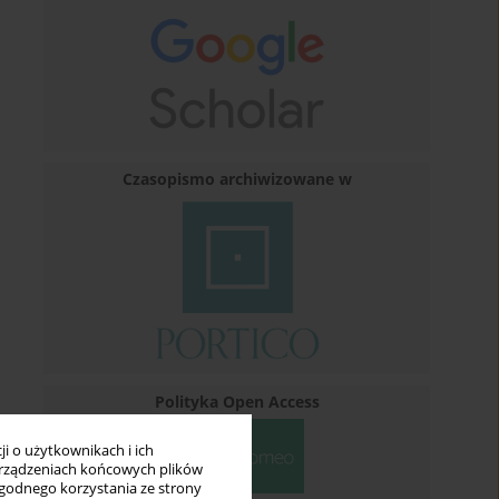
Czasopismo archiwizowane w
Polityka Open Access
i o użytkownikach i ich
rządzeniach końcowych plików
wygodnego korzystania ze strony