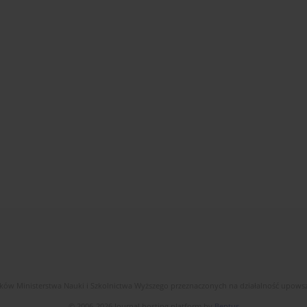
dków Ministerstwa Nauki i Szkolnictwa Wyższego przeznaczonych na działalność upow
© 2006-2026 Journal hosting platform by
Bentus