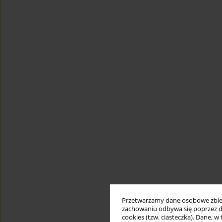
Przetwarzamy dane osobowe zbiera
zachowaniu odbywa się poprzez d
cookies (tzw. ciasteczka). Dane, w