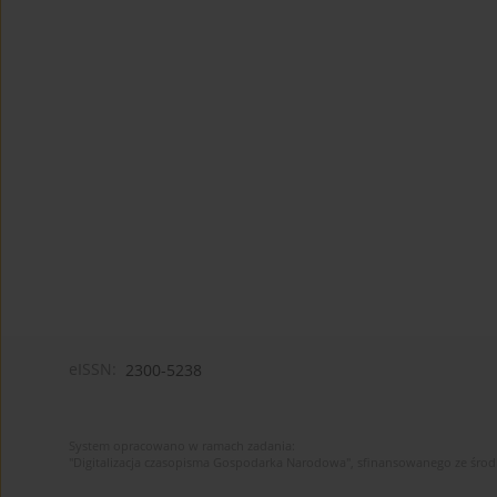
eISSN:
2300-5238
System opracowano w ramach zadania:
"Digitalizacja czasopisma Gospodarka Narodowa", sfinansowanego ze śro