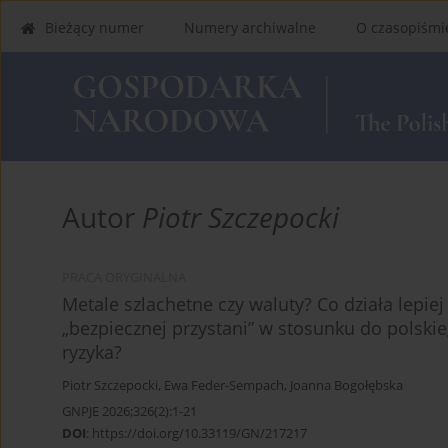
Bieżący numer
Numery archiwalne
O czasopiśmi
Autor
Piotr Szczepocki
PRACA ORYGINALNA
Metale szlachetne czy waluty? Co działa lepie
„bezpiecznej przystani” w stosunku do polsk
ryzyka?
Piotr Szczepocki
,
Ewa Feder-Sempach
,
Joanna Bogołębska
GNPJE 2026;326(2):1-21
DOI
:
https://doi.org/10.33119/GN/217217