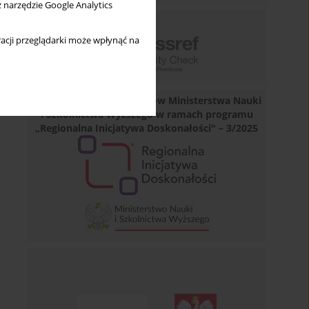
z narzędzie Google Analytics
acji przeglądarki może wpłynąć na
Dofinansowano ze środków Ministerstwa Nauki
i Szkolnictwa Wyższego w ramach programu
„Regionalna Inicjatywa Doskonałości" – 3/2025