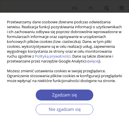
EN
PL
Przetwarzamy dane osobowe zbierane podczas odwiedzania
serwisu. Realizacja funkcji pozyskiwania informacji o użytkownikach
i ich zachowaniu odbywa się poprzez dobrowolnie wprowadzone w
formularzach informacje oraz zapisywanie w urządzeniach
końcowych plików cookies (tzw. ciasteczka). Dane, w tym pliki
cookies, wykorzystywane są w celu realizacji usług, zapewnienia
Autor
Maksymilian Koc
wygodnego korzystania ze strony oraz w celu monitorowania
ruchu zgodnie z
Polityką prywatności
. Dane są także zbierane i
przetwarzane przez narzędzie Google Analytics (
więcej
).
PRACA ORYGINALNA
Możesz zmienić ustawienia cookies w swojej przeglądarce.
Możliwości i ograniczenia finansowe rozwoju
Ograniczenie stosowania plików cookies w konfiguracji przeglądarki
może wpłynąć na niektóre funkcjonalności dostępne na stronie.
podmiotów ekonomii społecznej w Polsce
Rafał Boguszewski
,
Aneta Gop
,
Maksymilian Koc
,
Oliwia Samołyk
Zgadzam się
GNPJE 2026;326(2):63-82
DOI
:
https://doi.org/10.33119/GN/217220
Nie zgadzam się
Statystyki
Streszczenie
Artykuł
(PDF)