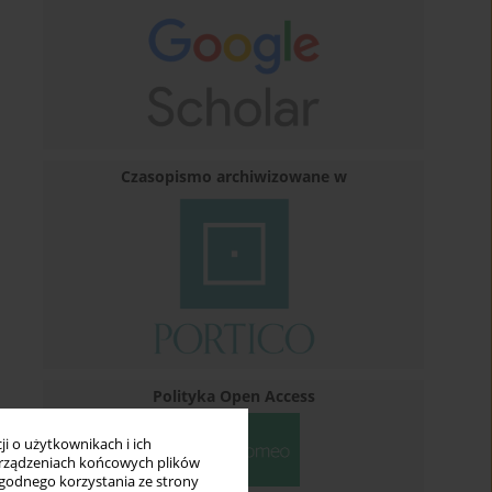
Czasopismo archiwizowane w
Polityka Open Access
i o użytkownikach i ich
rządzeniach końcowych plików
wygodnego korzystania ze strony