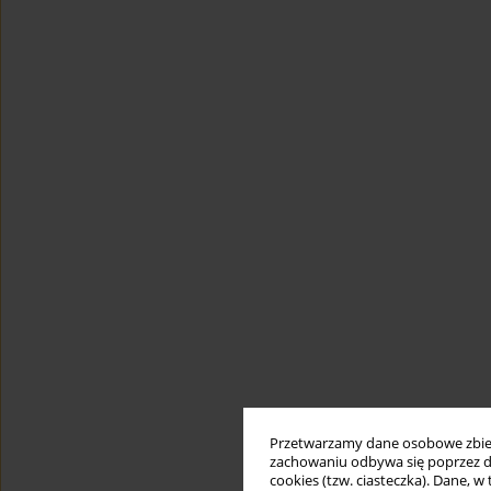
Przetwarzamy dane osobowe zbiera
zachowaniu odbywa się poprzez d
cookies (tzw. ciasteczka). Dane, w