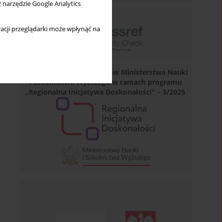
z narzędzie Google Analytics
acji przeglądarki może wpłynąć na
Dofinansowano ze środków Ministerstwa Nauki
i Szkolnictwa Wyższego w ramach programu
„Regionalna Inicjatywa Doskonałości" – 3/2025