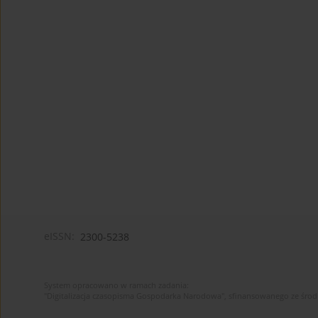
eISSN:
2300-5238
System opracowano w ramach zadania:
"Digitalizacja czasopisma Gospodarka Narodowa", sfinansowanego ze śro