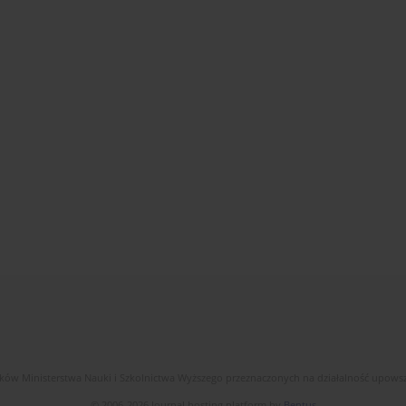
dków Ministerstwa Nauki i Szkolnictwa Wyższego przeznaczonych na działalność upow
© 2006-2026 Journal hosting platform by
Bentus