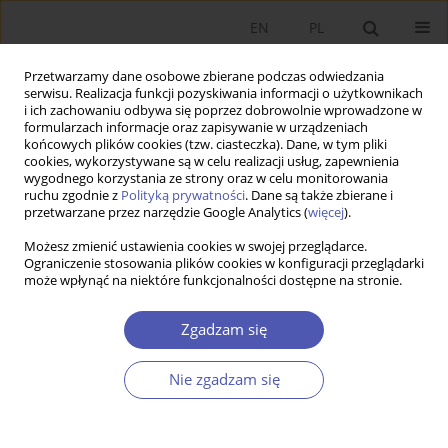
EN
PL
Przetwarzamy dane osobowe zbierane podczas odwiedzania
serwisu. Realizacja funkcji pozyskiwania informacji o użytkownikach
i ich zachowaniu odbywa się poprzez dobrowolnie wprowadzone w
formularzach informacje oraz zapisywanie w urządzeniach
końcowych plików cookies (tzw. ciasteczka). Dane, w tym pliki
cookies, wykorzystywane są w celu realizacji usług, zapewnienia
Autor
Michał Taracha
wygodnego korzystania ze strony oraz w celu monitorowania
ruchu zgodnie z
Polityką prywatności
. Dane są także zbierane i
przetwarzane przez narzędzie Google Analytics (
więcej
).
PRACA ORYGINALNA
Możesz zmienić ustawienia cookies w swojej przeglądarce.
Polityki rynku pracy i inne determinanty
Ograniczenie stosowania plików cookies w konfiguracji przeglądarki
może wpłynąć na niektóre funkcjonalności dostępne na stronie.
elastyczności zatrudnienia
Michał Taracha
,
Krzysztof Mirowski
Zgadzam się
GNPJE 2022;310(2):88-104
DOI
:
https://doi.org/10.33119/GN/149197
Nie zgadzam się
Statystyki
Streszczenie
Artykuł
(PDF)