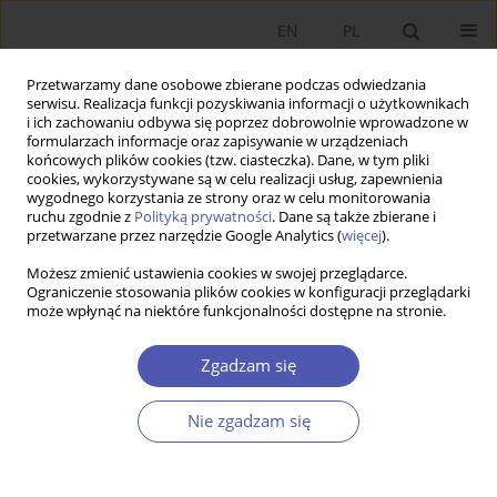
EN
PL
Przetwarzamy dane osobowe zbierane podczas odwiedzania
serwisu. Realizacja funkcji pozyskiwania informacji o użytkownikach
i ich zachowaniu odbywa się poprzez dobrowolnie wprowadzone w
formularzach informacje oraz zapisywanie w urządzeniach
końcowych plików cookies (tzw. ciasteczka). Dane, w tym pliki
cookies, wykorzystywane są w celu realizacji usług, zapewnienia
Autor
Kamila Sławińska
wygodnego korzystania ze strony oraz w celu monitorowania
ruchu zgodnie z
Polityką prywatności
. Dane są także zbierane i
przetwarzane przez narzędzie Google Analytics (
więcej
).
PRACA ORYGINALNA
Możesz zmienić ustawienia cookies w swojej przeglądarce.
Przejście od opodatkowania pracy
Ograniczenie stosowania plików cookies w konfiguracji przeglądarki
może wpłynąć na niektóre funkcjonalności dostępne na stronie.
do opodatkowania konsumpcji - wpływ
na zmienność dochodów podatkowych państwa
Zgadzam się
Tomasz Jędrzejowicz
,
Kamila Sławińska
GNPJE 2014;274(6):81-101
Nie zgadzam się
DOI
:
https://doi.org/10.33119/GN/100888
Statystyki