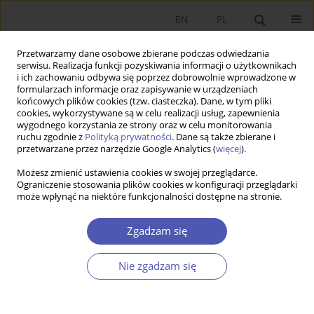
EN
PL
Przetwarzamy dane osobowe zbierane podczas odwiedzania
serwisu. Realizacja funkcji pozyskiwania informacji o użytkownikach
i ich zachowaniu odbywa się poprzez dobrowolnie wprowadzone w
formularzach informacje oraz zapisywanie w urządzeniach
końcowych plików cookies (tzw. ciasteczka). Dane, w tym pliki
cookies, wykorzystywane są w celu realizacji usług, zapewnienia
Autor
Elżbieta Czarny
wygodnego korzystania ze strony oraz w celu monitorowania
ruchu zgodnie z
Polityką prywatności
. Dane są także zbierane i
przetwarzane przez narzędzie Google Analytics (
więcej
).
PRACA ORYGINALNA
Możesz zmienić ustawienia cookies w swojej przeglądarce.
Tradycyjna klasyfikacja handlu a gospodarka
Ograniczenie stosowania plików cookies w konfiguracji przeglądarki
cyfrowa – w stronę porządku czy chaosu?
może wpłynąć na niektóre funkcjonalności dostępne na stronie.
Magdalena Słok-Wódkowska
,
Elżbieta Czarny
Zgadzam się
GNPJE 2026;325(1):91-103
DOI
:
https://doi.org/10.33119/GN/214921
Statystyki
Nie zgadzam się
Streszczenie
Artykuł
(PDF)