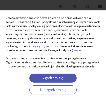
EN
PL
Przetwarzamy dane osobowe zbierane podczas odwiedzania
serwisu. Realizacja funkcji pozyskiwania informacji o użytkownikach
i ich zachowaniu odbywa się poprzez dobrowolnie wprowadzone w
formularzach informacje oraz zapisywanie w urządzeniach
końcowych plików cookies (tzw. ciasteczka). Dane, w tym pliki
cookies, wykorzystywane są w celu realizacji usług, zapewnienia
Autor
Daniel Wiśniewski
wygodnego korzystania ze strony oraz w celu monitorowania
ruchu zgodnie z
Polityką prywatności
. Dane są także zbierane i
przetwarzane przez narzędzie Google Analytics (
więcej
).
PRACA ORYGINALNA
Możesz zmienić ustawienia cookies w swojej przeglądarce.
Tymczasowy drenaż mózgów, dystans do krajów
Ograniczenie stosowania plików cookies w konfiguracji przeglądarki
może wpłynąć na niektóre funkcjonalności dostępne na stronie.
najbogatszych oraz dobrobyt w krajach
wysyłających
Zgadzam się
Daniel Wiśniewski
GNPJE 2013;264(5-6):69-96
Nie zgadzam się
DOI
:
https://doi.org/10.33119/GN/100948
Statystyki