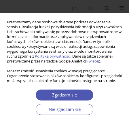
EN
PL
Przetwarzamy dane osobowe zbierane podczas odwiedzania
serwisu. Realizacja funkcji pozyskiwania informacji o użytkownikach
i ich zachowaniu odbywa się poprzez dobrowolnie wprowadzone w
formularzach informacje oraz zapisywanie w urządzeniach
końcowych plików cookies (tzw. ciasteczka). Dane, w tym pliki
cookies, wykorzystywane są w celu realizacji usług, zapewnienia
Autor
Andrzej Pisulewski
wygodnego korzystania ze strony oraz w celu monitorowania
ruchu zgodnie z
Polityką prywatności
. Dane są także zbierane i
przetwarzane przez narzędzie Google Analytics (
więcej
).
PRACA ORYGINALNA
Możesz zmienić ustawienia cookies w swojej przeglądarce.
Praca własna czy najemna, ziemia własna czy
Ograniczenie stosowania plików cookies w konfiguracji przeglądarki
dzierżawiona – zastosowanie dwuwymiarowego
może wpłynąć na niektóre funkcjonalności dostępne na stronie.
modelu probitowego dla rolnictwa w Polsce
Zgadzam się
Jerzy Marzec
,
Andrzej Pisulewski
GNPJE 2026;326(2):101-120
Nie zgadzam się
DOI
:
https://doi.org/10.33119/GN/217222
Statystyki
Streszczenie
Artykuł
(PDF)