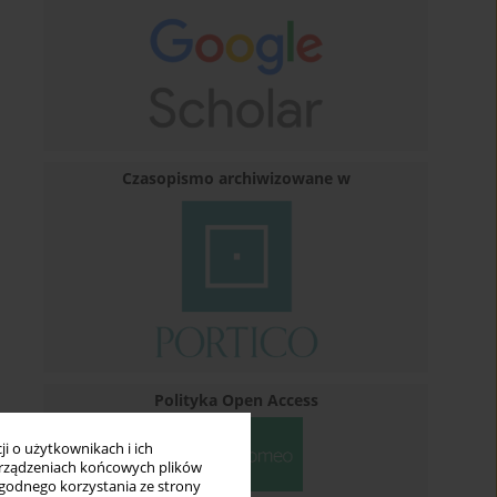
Czasopismo archiwizowane w
Polityka Open Access
i o użytkownikach i ich
rządzeniach końcowych plików
wygodnego korzystania ze strony