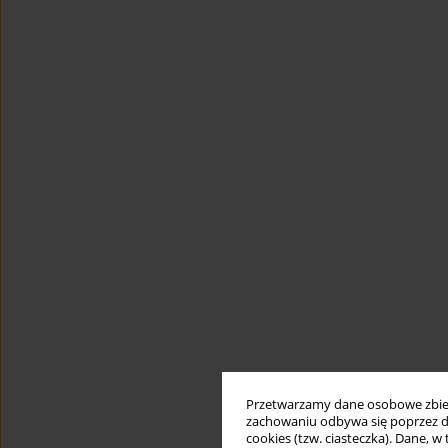
Przetwarzamy dane osobowe zbiera
zachowaniu odbywa się poprzez d
cookies (tzw. ciasteczka). Dane, w