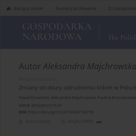
Bieżący numer
Numery archiwalne
O czasopiśmi
Autor
Aleksandra Majchrowsk
PRACA ORYGINALNA
Zmiany struktury zatrudnienia kobiet w Polsc
Paweł Strawiński
,
Aleksandra Majchrowska
,
Paulina Broniatowsk
GNPJE 2016;281(1):73-97
DOI
:
https://doi.org/10.33119/GN/100778
Streszczenie
Artykuł
(PDF)