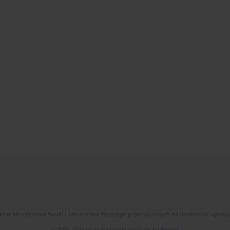
dków Ministerstwa Nauki i Szkolnictwa Wyższego przeznaczonych na działalność upow
© 2006-2026 Journal hosting platform by
Bentus