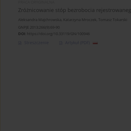
PRACA ORYGINALNA
Zróżnicowanie stóp bezrobocia rejestrowane
Aleksandra Majchrowska
,
Katarzyna Mroczek
,
Tomasz Tokarski
GNPJE 2013;266(9):69-90
DOI
:
https://doi.org/10.33119/GN/100946
Streszczenie
Artykuł
(PDF)