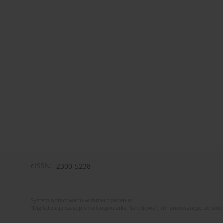
eISSN:
2300-5238
System opracowano w ramach zadania:
"Digitalizacja czasopisma Gospodarka Narodowa", sfinansowanego ze śro