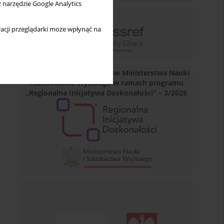
z narzędzie Google Analytics
acji przeglądarki może wpłynąć na
Dofinansowano ze środków Ministerstwa Nauki
i Szkolnictwa Wyższego w ramach programu
„Regionalna Inicjatywa Doskonałości" – 3/2025