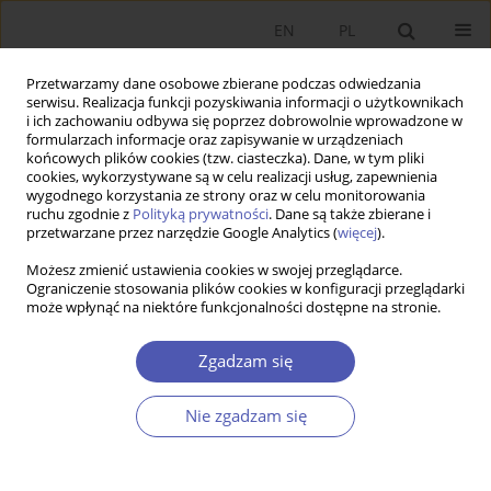
EN
PL
Przetwarzamy dane osobowe zbierane podczas odwiedzania
serwisu. Realizacja funkcji pozyskiwania informacji o użytkownikach
i ich zachowaniu odbywa się poprzez dobrowolnie wprowadzone w
formularzach informacje oraz zapisywanie w urządzeniach
końcowych plików cookies (tzw. ciasteczka). Dane, w tym pliki
cookies, wykorzystywane są w celu realizacji usług, zapewnienia
Autor
Agnieszka Słomka-
wygodnego korzystania ze strony oraz w celu monitorowania
ruchu zgodnie z
Polityką prywatności
. Dane są także zbierane i
Gołębiowska
przetwarzane przez narzędzie Google Analytics (
więcej
).
Możesz zmienić ustawienia cookies w swojej przeglądarce.
Ograniczenie stosowania plików cookies w konfiguracji przeglądarki
PRACA ORYGINALNA
może wpłynąć na niektóre funkcjonalności dostępne na stronie.
Wpływ nadzoru korporacyjnego na
transparentność polityki wynagradzania kadry
Zgadzam się
kierowniczej w bankach w Polsce
Nie zgadzam się
Agnieszka Słomka-Gołębiowska
,
Piotr Urbanek
GNPJE 2015;278(4):137-157
DOI
:
https://doi.org/10.33119/GN/100842