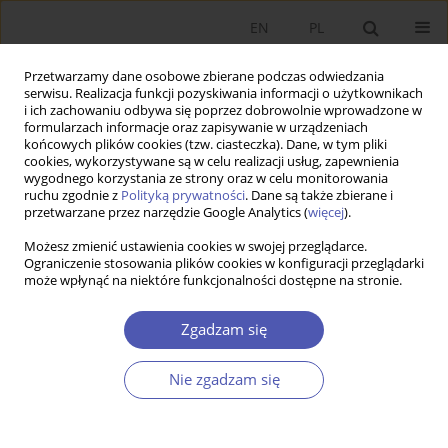
EN
PL
Przetwarzamy dane osobowe zbierane podczas odwiedzania
serwisu. Realizacja funkcji pozyskiwania informacji o użytkownikach
i ich zachowaniu odbywa się poprzez dobrowolnie wprowadzone w
formularzach informacje oraz zapisywanie w urządzeniach
końcowych plików cookies (tzw. ciasteczka). Dane, w tym pliki
cookies, wykorzystywane są w celu realizacji usług, zapewnienia
2/2015 vol. 276
wygodnego korzystania ze strony oraz w celu monitorowania
ruchu zgodnie z
Polityką prywatności
. Dane są także zbierane i
przetwarzane przez narzędzie Google Analytics (
więcej
).
RECENZJA KSIĄŻKI
Możesz zmienić ustawienia cookies w swojej przeglądarce.
Ograniczenie stosowania plików cookies w konfiguracji przeglądarki
Maciej Bałtowski, Piotr
może wpłynąć na niektóre funkcjonalności dostępne na stronie.
Kozarzewski, Zmiana
Zgadzam się
własnościowa polskiej
Nie zgadzam się
gospodarki 1989-2013, Polskie
Wydawnictwo Ekonomiczne,