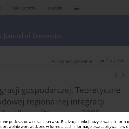
e
Dla autorów
Kontakt
Statystyki
Pobierz cytowanie
egracji gospodarczej. Teoretyczne
dowej regionalnej integracji
 Handlowa, Warszawa 2000, s.
ne podczas odwiedzania serwisu. Realizacja funkcji pozyskiwania informacj
obrowolnie wprowadzone w formularzach informacje oraz zapisywanie w u