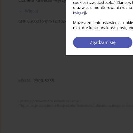
Elżbieta Kawecka-Wyrzykowska
cookies (tzw. ciasteczka). Dane, w
oraz w celu monitorowania ruchu
Więcej
(
więcej
).
GNPJE 2000;164(11-12):102-104
Możesz zmienić ustawienia cookie
niektóre funkcjonalności dostępne
Zgadzam się
eISSN:
2300-5238
System opracowano w ramach zadania:
"Digitalizacja czasopisma Gospodarka Narodowa", sfinansowanego ze śro