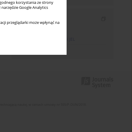
wygodnego korzystania ze strony
z narzędzie Google Analytics
Indeksy
acji przeglądarki może wpłynąć na
Indeks słów kluczowych
Indeks kodów klasyfikacji JEL
Indeks autorów
szechniającą naukę, w ramach umowy nr 555/P-DUN/2018.