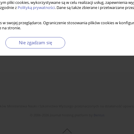
 tym pliki cookies, wykorzystywane są w celu realizacji usług, zapewnienia 
 zgodnie z
Polityką prywatności
. Dane są także zbierane i przetwarzane prze
s w swojej przeglądarce. Ograniczenie stosowania plików cookies w konfigur
 na stronie.
Nie zgadzam się
dków Ministerstwa Nauki i Szkolnictwa Wyższego przeznaczonych na działalność upow
© 2006-2026 Journal hosting platform by
Bentus