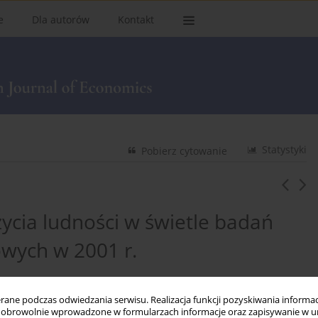
e
Dla autorów
Kontakt
Statystyki
Pobierz cytowanie
cia ludności w świetle badań
ych w 2001 r.
ne podczas odwiedzania serwisu. Realizacja funkcji pozyskiwania informacj
obrowolnie wprowadzone w formularzach informacje oraz zapisywanie w u