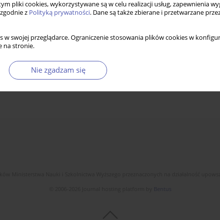
 tym pliki cookies, wykorzystywane są w celu realizacji usług, zapewnienia 
 zgodnie z
Polityką prywatności
. Dane są także zbierane i przetwarzane prze
s w swojej przeglądarce. Ograniczenie stosowania plików cookies w konfigur
 na stronie.
Nie zgadzam się
dków Ministerstwa Nauki i Szkolnictwa Wyższego przeznaczonych na działalność upow
© 2006-2026 Journal hosting platform by
Bentus