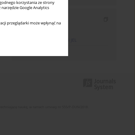
wygodnego korzystania ze strony
z narzędzie Google Analytics
Indeksy
acji przeglądarki może wpłynąć na
Indeks słów kluczowych
Indeks kodów klasyfikacji JEL
Indeks autorów
szechniającą naukę, w ramach umowy nr 555/P-DUN/2018.