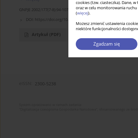
cookies (tzw. ciasteczka). Dane, w
oraz w celu monitorowania ruchu
GNPJE 2002;177(7-8):94-107
(
więcej
).
DOI:
https://doi.org/10.33119/GN/113852
Możesz zmienić ustawienia cookie
niektóre funkcjonalności dostępne
Artykuł
(PDF)
Zgadzam się
eISSN:
2300-5238
System opracowano w ramach zadania:
"Digitalizacja czasopisma Gospodarka Narodowa", sfinansowanego ze śro