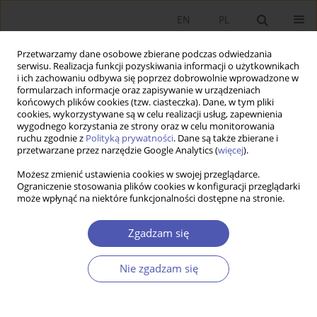
EN
PL
Przetwarzamy dane osobowe zbierane podczas odwiedzania
serwisu. Realizacja funkcji pozyskiwania informacji o użytkownikach
i ich zachowaniu odbywa się poprzez dobrowolnie wprowadzone w
formularzach informacje oraz zapisywanie w urządzeniach
końcowych plików cookies (tzw. ciasteczka). Dane, w tym pliki
cookies, wykorzystywane są w celu realizacji usług, zapewnienia
7-8/2013 vol. 265
wygodnego korzystania ze strony oraz w celu monitorowania
ruchu zgodnie z
Polityką prywatności
. Dane są także zbierane i
przetwarzane przez narzędzie Google Analytics (
więcej
).
PRACA ORYGINALNA
Możesz zmienić ustawienia cookies w swojej przeglądarce.
Ograniczenie stosowania plików cookies w konfiguracji przeglądarki
Skuteczność polityki
może wpłynąć na niektóre funkcjonalności dostępne na stronie.
przemysłowej w XXI wieku?
Zgadzam się
Przypadek Brazylii
Nie zgadzam się
Marta Czarnecka-Gallas
Więcej