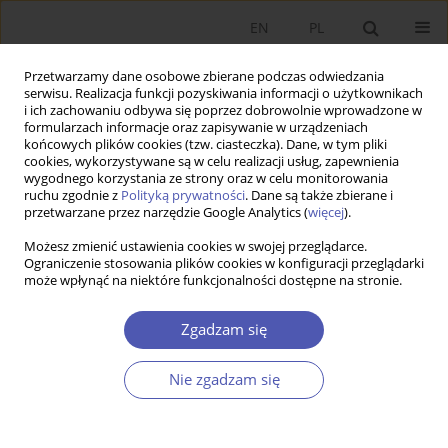
EN
PL
Przetwarzamy dane osobowe zbierane podczas odwiedzania
serwisu. Realizacja funkcji pozyskiwania informacji o użytkownikach
i ich zachowaniu odbywa się poprzez dobrowolnie wprowadzone w
formularzach informacje oraz zapisywanie w urządzeniach
końcowych plików cookies (tzw. ciasteczka). Dane, w tym pliki
cookies, wykorzystywane są w celu realizacji usług, zapewnienia
10/2009 vol. 235
wygodnego korzystania ze strony oraz w celu monitorowania
ruchu zgodnie z
Polityką prywatności
. Dane są także zbierane i
przetwarzane przez narzędzie Google Analytics (
więcej
).
KRÓTKA NOTATKA
Możesz zmienić ustawienia cookies w swojej przeglądarce.
Ograniczenie stosowania plików cookies w konfiguracji przeglądarki
System Jednorodnych Grup
może wpłynąć na niektóre funkcjonalności dostępne na stronie.
Pacjentów - narzędzie
Zgadzam się
efektywnego zarządzania w
Nie zgadzam się
ochronie zdrowia