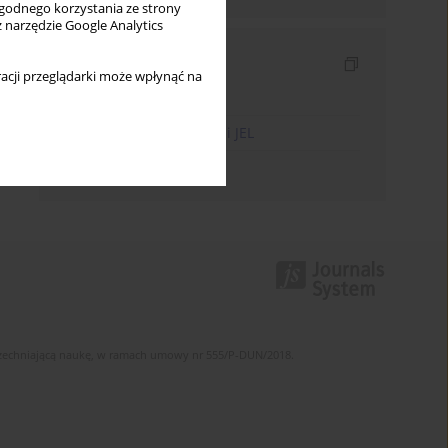
wygodnego korzystania ze strony
z narzędzie Google Analytics
Indeksy
acji przeglądarki może wpłynąć na
Indeks słów kluczowych
Indeks kodów klasyfikacji JEL
Indeks autorów
szechniającą naukę, w ramach umowy nr 555/P-DUN/2018.