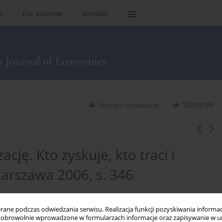
e
Dla autorów
Kontakt
Statystyki
Pobierz cytowanie
cję. Kto zyskuje, kto traci i
Warszawa 2006, s. 346
ne podczas odwiedzania serwisu. Realizacja funkcji pozyskiwania informacj
obrowolnie wprowadzone w formularzach informacje oraz zapisywanie w u