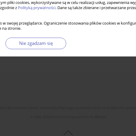
 tym pliki cookies, wykorzystywane są w celu realizacji usług, zapewnienia 
 zgodnie z
Polityką prywatności
. Dane są także zbierane i przetwarzane prze
s w swojej przeglądarce. Ograniczenie stosowania plików cookies w konfigur
 na stronie.
Nie zgadzam się
dków Ministerstwa Nauki i Szkolnictwa Wyższego przeznaczonych na działalność upow
© 2006-2026 Journal hosting platform by
Bentus