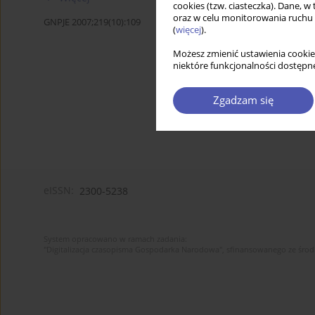
cookies (tzw. ciasteczka). Dane, w
oraz w celu monitorowania ruchu
GNPJE 2007;219(10):109
(
więcej
).
Możesz zmienić ustawienia cookie
niektóre funkcjonalności dostępne
Zgadzam się
eISSN:
2300-5238
System opracowano w ramach zadania:
"Digitalizacja czasopisma Gospodarka Narodowa", sfinansowanego ze śro