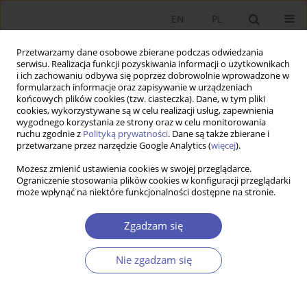
EN
PL
Przetwarzamy dane osobowe zbierane podczas odwiedzania
serwisu. Realizacja funkcji pozyskiwania informacji o użytkownikach
i ich zachowaniu odbywa się poprzez dobrowolnie wprowadzone w
formularzach informacje oraz zapisywanie w urządzeniach
końcowych plików cookies (tzw. ciasteczka). Dane, w tym pliki
cookies, wykorzystywane są w celu realizacji usług, zapewnienia
6/2014 vol. 274
wygodnego korzystania ze strony oraz w celu monitorowania
ruchu zgodnie z
Polityką prywatności
. Dane są także zbierane i
przetwarzane przez narzędzie Google Analytics (
więcej
).
KRÓTKA NOTATKA
Możesz zmienić ustawienia cookies w swojej przeglądarce.
Ograniczenie stosowania plików cookies w konfiguracji przeglądarki
Spis publikacji w 2014 r.
może wpłynąć na niektóre funkcjonalności dostępne na stronie.
Zgadzam się
Więcej
GNPJE 2014;274(6):199-201
Nie zgadzam się