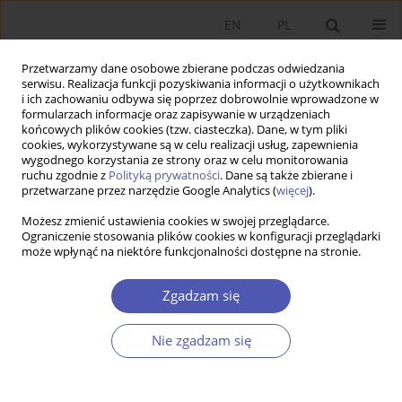
EN
PL
Przetwarzamy dane osobowe zbierane podczas odwiedzania
serwisu. Realizacja funkcji pozyskiwania informacji o użytkownikach
i ich zachowaniu odbywa się poprzez dobrowolnie wprowadzone w
formularzach informacje oraz zapisywanie w urządzeniach
końcowych plików cookies (tzw. ciasteczka). Dane, w tym pliki
cookies, wykorzystywane są w celu realizacji usług, zapewnienia
Słowo kluczowe
wydajność pracy
wygodnego korzystania ze strony oraz w celu monitorowania
ruchu zgodnie z
Polityką prywatności
. Dane są także zbierane i
przetwarzane przez narzędzie Google Analytics (
więcej
).
PRACA ORYGINALNA
Możesz zmienić ustawienia cookies w swojej przeglądarce.
Zmiany strukturalne a wydajność pracy w krajach
Ograniczenie stosowania plików cookies w konfiguracji przeglądarki
Europy Środkowej
może wpłynąć na niektóre funkcjonalności dostępne na stronie.
Alina Szewc-Rogalska
,
Tomasz Jakiel
Zgadzam się
GNPJE 2021;307(3):63-96
DOI
:
https://doi.org/10.33119/GN/139050
Statystyki
Nie zgadzam się
Streszczenie
Artykuł
(PDF)