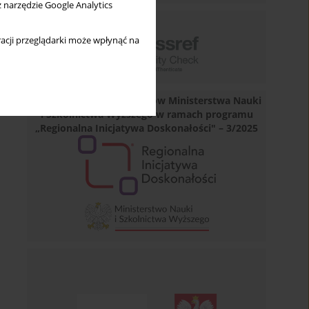
z narzędzie Google Analytics
acji przeglądarki może wpłynąć na
Dofinansowano ze środków Ministerstwa Nauki
i Szkolnictwa Wyższego w ramach programu
„Regionalna Inicjatywa Doskonałości" – 3/2025