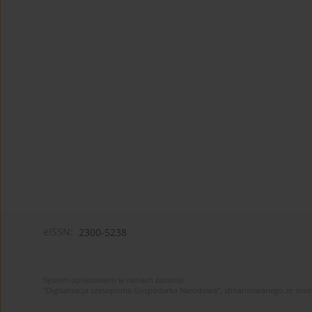
eISSN:
2300-5238
System opracowano w ramach zadania:
"Digitalizacja czasopisma Gospodarka Narodowa", sfinansowanego ze śro