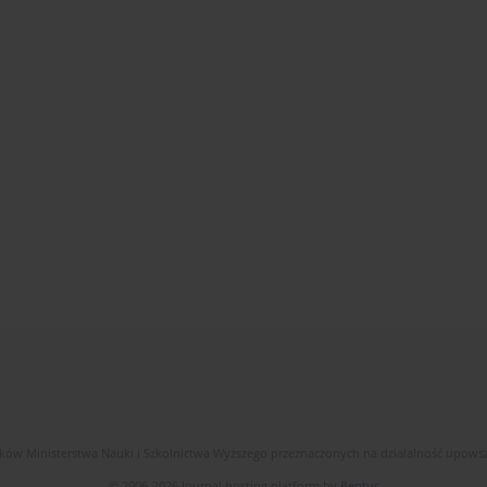
dków Ministerstwa Nauki i Szkolnictwa Wyższego przeznaczonych na działalność upow
© 2006-2026 Journal hosting platform by
Bentus