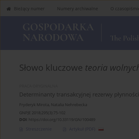
Bieżący numer
Numery archiwalne
O czasopiśmi
Słowo kluczowe
teoria wolnyc
PRACA ORYGINALNA
Determinanty transakcyjnej rezerwy płynnośc
Fryderyk Mirota
,
Natalia Nehrebecka
GNPJE 2018;295(3):75-102
DOI
:
https://doi.org/10.33119/GN/100489
Streszczenie
Artykuł
(PDF)