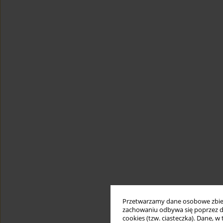
Przetwarzamy dane osobowe zbiera
zachowaniu odbywa się poprzez d
cookies (tzw. ciasteczka). Dane, w