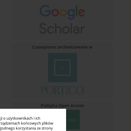
Czasopismo archiwizowane w
Polityka Open Access
i o użytkownikach i ich
rządzeniach końcowych plików
wygodnego korzystania ze strony