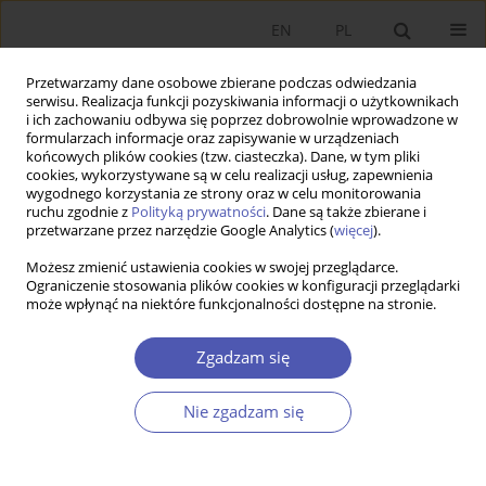
EN
PL
Przetwarzamy dane osobowe zbierane podczas odwiedzania
serwisu. Realizacja funkcji pozyskiwania informacji o użytkownikach
i ich zachowaniu odbywa się poprzez dobrowolnie wprowadzone w
formularzach informacje oraz zapisywanie w urządzeniach
końcowych plików cookies (tzw. ciasteczka). Dane, w tym pliki
cookies, wykorzystywane są w celu realizacji usług, zapewnienia
Słowo kluczowe
podatki
wygodnego korzystania ze strony oraz w celu monitorowania
ruchu zgodnie z
Polityką prywatności
. Dane są także zbierane i
przetwarzane przez narzędzie Google Analytics (
więcej
).
PRACA ORYGINALNA
Możesz zmienić ustawienia cookies w swojej przeglądarce.
Opodatkowanie konsumpcji, pracy i kapitału w
Ograniczenie stosowania plików cookies w konfiguracji przeglądarki
może wpłynąć na niektóre funkcjonalności dostępne na stronie.
krajach Unii Europejskiej
Anna Krajewska
Zgadzam się
GNPJE 2019;298(2):41-63
DOI
:
https://doi.org/10.33119/GN/108610
Nie zgadzam się
Statystyki
Streszczenie
Artykuł
(PDF)