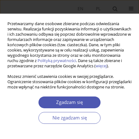
EN
PL
Przetwarzamy dane osobowe zbierane podczas odwiedzania
serwisu. Realizacja funkcji pozyskiwania informacji o użytkownikach
i ich zachowaniu odbywa się poprzez dobrowolnie wprowadzone w
formularzach informacje oraz zapisywanie w urządzeniach
końcowych plików cookies (tzw. ciasteczka). Dane, w tym pliki
cookies, wykorzystywane są w celu realizacji usług, zapewnienia
Słowo kluczowe
płynność
wygodnego korzystania ze strony oraz w celu monitorowania
ruchu zgodnie z
Polityką prywatności
. Dane są także zbierane i
przetwarzane przez narzędzie Google Analytics (
więcej
).
PRACA ORYGINALNA
Możesz zmienić ustawienia cookies w swojej przeglądarce.
Prosty model gospodarstw domowych typu
Ograniczenie stosowania plików cookies w konfiguracji przeglądarki
hand-to-mouth z kapitałem ludzkim
może wpłynąć na niektóre funkcjonalności dostępne na stronie.
Adam Pigoń
Zgadzam się
GNPJE 2022;310(2):20-43
DOI
:
https://doi.org/10.33119/GN/144196
Statystyki
Nie zgadzam się
Streszczenie
Artykuł
(PDF)