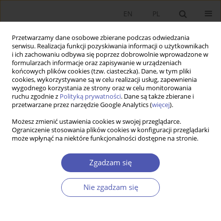
EN
PL
Przetwarzamy dane osobowe zbierane podczas odwiedzania
serwisu. Realizacja funkcji pozyskiwania informacji o użytkownikach
i ich zachowaniu odbywa się poprzez dobrowolnie wprowadzone w
formularzach informacje oraz zapisywanie w urządzeniach
końcowych plików cookies (tzw. ciasteczka). Dane, w tym pliki
cookies, wykorzystywane są w celu realizacji usług, zapewnienia
Słowo kluczowe
niedopasowanie
wygodnego korzystania ze strony oraz w celu monitorowania
ruchu zgodnie z
Polityką prywatności
. Dane są także zbierane i
kierunku kształcenia
przetwarzane przez narzędzie Google Analytics (
więcej
).
Możesz zmienić ustawienia cookies w swojej przeglądarce.
Ograniczenie stosowania plików cookies w konfiguracji przeglądarki
PRACA ORYGINALNA
może wpłynąć na niektóre funkcjonalności dostępne na stronie.
Niedopasowanie kierunku kształcenia
pracujących i jego konsekwencje
Zgadzam się
Piotr Maleszyk
Nie zgadzam się
GNPJE 2025;324(4):57-74
DOI
:
https://doi.org/10.33119/GN/207114
Statystyki