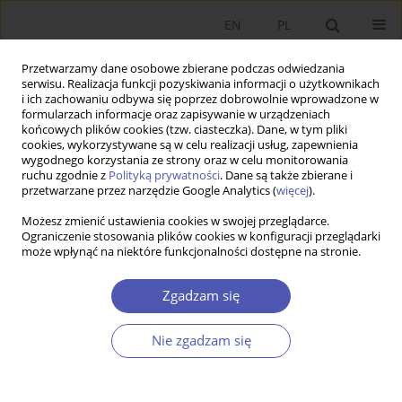
EN
PL
Przetwarzamy dane osobowe zbierane podczas odwiedzania
serwisu. Realizacja funkcji pozyskiwania informacji o użytkownikach
i ich zachowaniu odbywa się poprzez dobrowolnie wprowadzone w
formularzach informacje oraz zapisywanie w urządzeniach
końcowych plików cookies (tzw. ciasteczka). Dane, w tym pliki
cookies, wykorzystywane są w celu realizacji usług, zapewnienia
Słowo kluczowe
model cyklu
wygodnego korzystania ze strony oraz w celu monitorowania
ruchu zgodnie z
Polityką prywatności
. Dane są także zbierane i
życia
przetwarzane przez narzędzie Google Analytics (
więcej
).
Możesz zmienić ustawienia cookies w swojej przeglądarce.
Ograniczenie stosowania plików cookies w konfiguracji przeglądarki
PRACA ORYGINALNA
może wpłynąć na niektóre funkcjonalności dostępne na stronie.
Wpływ procesu starzenia i migracji na polską
politykę pieniężną
Zgadzam się
Marcin Bielecki
,
Michał Brzoza-Brzezina
,
Marcin Kolasa
Nie zgadzam się
GNPJE 2022;309(1):5-30
DOI
:
https://doi.org/10.33119/GN/145536
Statystyki