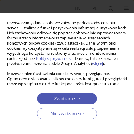
EN
PL
Przetwarzamy dane osobowe zbierane podczas odwiedzania
serwisu. Realizacja funkcji pozyskiwania informacji o użytkownikach
i ich zachowaniu odbywa się poprzez dobrowolnie wprowadzone w
formularzach informacje oraz zapisywanie w urządzeniach
końcowych plików cookies (tzw. ciasteczka). Dane, w tym pliki
cookies, wykorzystywane są w celu realizacji usług, zapewnienia
Słowo kluczowe
konflikty o
wygodnego korzystania ze strony oraz w celu monitorowania
ruchu zgodnie z
Polityką prywatności
. Dane są także zbierane i
ziemię rolną
przetwarzane przez narzędzie Google Analytics (
więcej
).
Możesz zmienić ustawienia cookies w swojej przeglądarce.
Ograniczenie stosowania plików cookies w konfiguracji przeglądarki
PRACA POGLĄDOWA
może wpłynąć na niektóre funkcjonalności dostępne na stronie.
Konflikty o ziemię rolną – perspektywa
ekonomiczna
Zgadzam się
Dominika Milczarek-Andrzejewska
,
Jerzy Wilkin
,
Renata Marks-Bielska
,
Adam Czarnecki
,
Anna Bartczak
Nie zgadzam się
GNPJE 2020;304(4):5-31
DOI
:
https://doi.org/10.33119/GN/128217
Statystyki