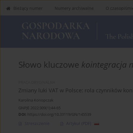
Bieżący numer
Numery archiwalne
O czasopiśmi
Słowo kluczowe
kointegracja 
PRACA ORYGINALNA
Zmiany luki VAT w Polsce: rola czynników kon
Karolina Konopczak
GNPJE 2022;309(1):44-65
DOI
:
https://doi.org/10.33119/GN/145539
Streszczenie
Artykuł
(PDF)