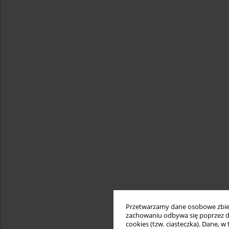
Przetwarzamy dane osobowe zbiera
zachowaniu odbywa się poprzez d
cookies (tzw. ciasteczka). Dane, w