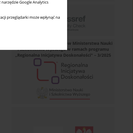
z narzędzie Google Analytics
acji przeglądarki może wpłynąć na
Dofinansowano ze środków Ministerstwa Nauki
i Szkolnictwa Wyższego w ramach programu
„Regionalna Inicjatywa Doskonałości" – 3/2025