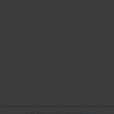
dków Ministerstwa Nauki i Szkolnictwa Wyższego przeznaczonych na działalność upow
© 2006-2026 Journal hosting platform by
Bentus