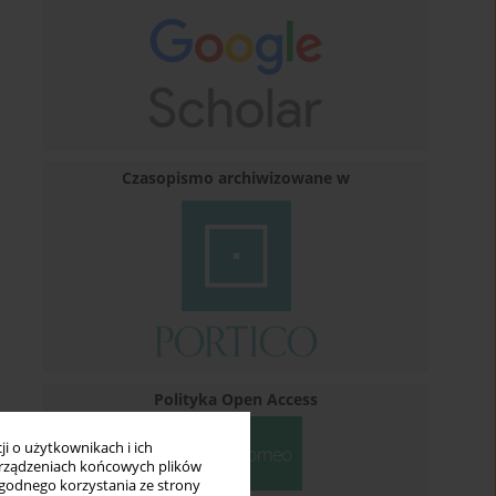
Czasopismo archiwizowane w
Polityka Open Access
i o użytkownikach i ich
rządzeniach końcowych plików
wygodnego korzystania ze strony