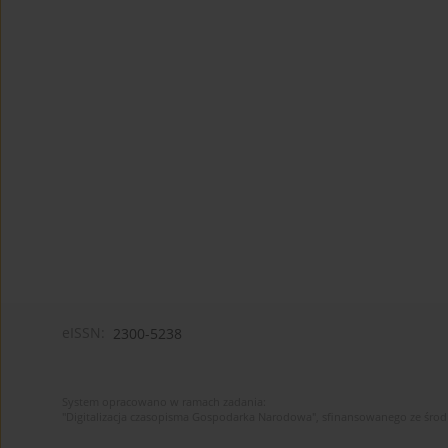
eISSN:
2300-5238
System opracowano w ramach zadania:
"Digitalizacja czasopisma Gospodarka Narodowa", sfinansowanego ze śro