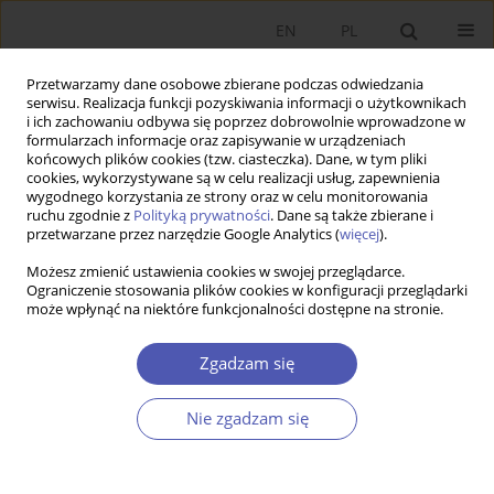
EN
PL
Przetwarzamy dane osobowe zbierane podczas odwiedzania
serwisu. Realizacja funkcji pozyskiwania informacji o użytkownikach
i ich zachowaniu odbywa się poprzez dobrowolnie wprowadzone w
formularzach informacje oraz zapisywanie w urządzeniach
końcowych plików cookies (tzw. ciasteczka). Dane, w tym pliki
cookies, wykorzystywane są w celu realizacji usług, zapewnienia
Słowo kluczowe
ekonomia
wygodnego korzystania ze strony oraz w celu monitorowania
ruchu zgodnie z
Polityką prywatności
. Dane są także zbierane i
radykalna
przetwarzane przez narzędzie Google Analytics (
więcej
).
Możesz zmienić ustawienia cookies w swojej przeglądarce.
Ograniczenie stosowania plików cookies w konfiguracji przeglądarki
PRACA POGLĄDOWA
może wpłynąć na niektóre funkcjonalności dostępne na stronie.
Ewolucja podejść do kapitału ludzkiego w
naukach ekonomicznych
Zgadzam się
Łukasz Jabłoński
Nie zgadzam się
GNPJE 2021;306(2):91-120
DOI
:
https://doi.org/10.33119/GN/134630
Statystyki