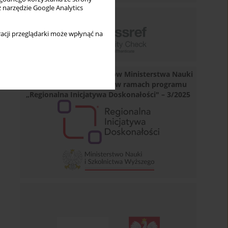
z narzędzie Google Analytics
acji przeglądarki może wpłynąć na
Dofinansowano ze środków Ministerstwa Nauki
i Szkolnictwa Wyższego w ramach programu
„Regionalna Inicjatywa Doskonałości" – 3/2025