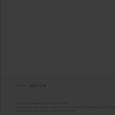
eISSN:
2300-5238
System opracowano w ramach zadania:
"Digitalizacja czasopisma Gospodarka Narodowa", sfinansowanego ze środ
naukę, w ramach umowy nr 555/P-DUN/2018.