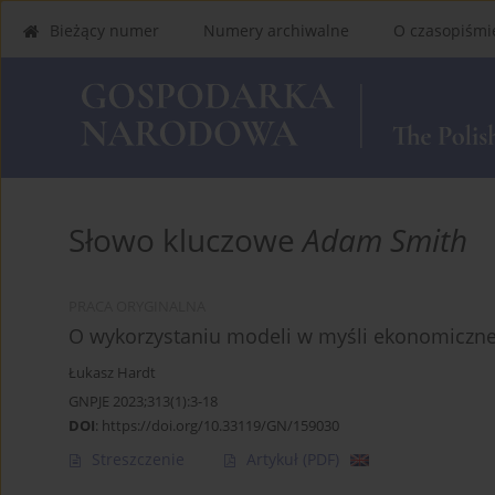
Bieżący numer
Numery archiwalne
O czasopiśmi
Słowo kluczowe
Adam Smith
PRACA ORYGINALNA
O wykorzystaniu modeli w myśli ekonomiczn
Łukasz Hardt
GNPJE 2023;313(1):3-18
DOI
:
https://doi.org/10.33119/GN/159030
Streszczenie
Artykuł
(PDF)