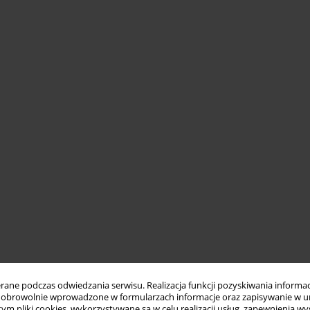
ne podczas odwiedzania serwisu. Realizacja funkcji pozyskiwania informacj
obrowolnie wprowadzone w formularzach informacje oraz zapisywanie w u
 tym pliki cookies, wykorzystywane są w celu realizacji usług, zapewnienia 