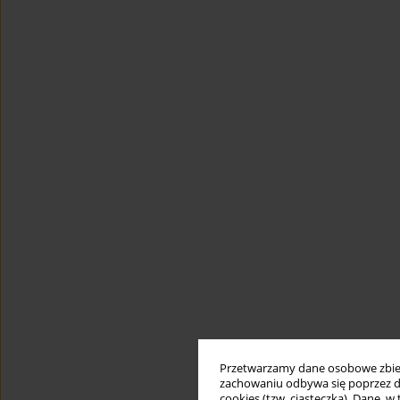
Przetwarzamy dane osobowe zbiera
zachowaniu odbywa się poprzez d
cookies (tzw. ciasteczka). Dane, w