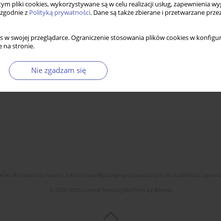
 tym pliki cookies, wykorzystywane są w celu realizacji usług, zapewnienia 
 zgodnie z
Polityką prywatności
. Dane są także zbierane i przetwarzane prze
s w swojej przeglądarce. Ograniczenie stosowania plików cookies w konfigur
 na stronie.
Nie zgadzam się
dków Ministerstwa Nauki i Szkolnictwa Wyższego przeznaczonych na działalność upow
© 2006-2026 Journal hosting platform by
Bentus