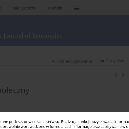
e
Dla autorów
Kontakt
Statystyki
Pobierz cytowanie
połeczny
ne podczas odwiedzania serwisu. Realizacja funkcji pozyskiwania informacj
obrowolnie wprowadzone w formularzach informacje oraz zapisywanie w u