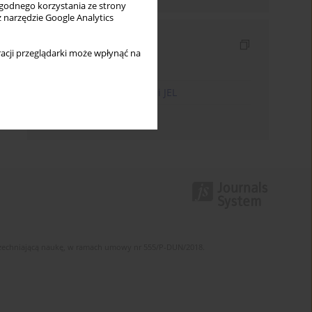
wygodnego korzystania ze strony
z narzędzie Google Analytics
Indeksy
acji przeglądarki może wpłynąć na
Indeks słów kluczowych
Indeks kodów klasyfikacji JEL
Indeks autorów
szechniającą naukę, w ramach umowy nr 555/P-DUN/2018.