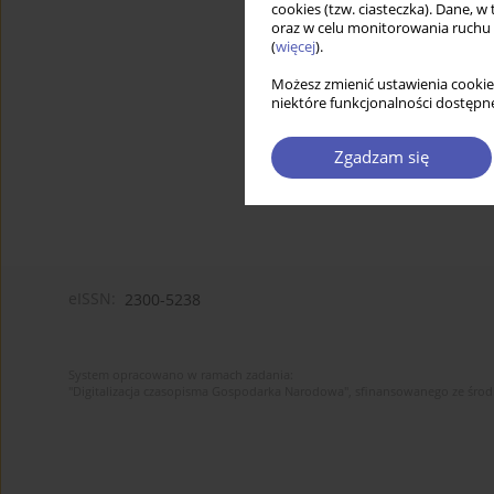
cookies (tzw. ciasteczka). Dane, w
oraz w celu monitorowania ruchu
(
więcej
).
Możesz zmienić ustawienia cookie
niektóre funkcjonalności dostępne
Zgadzam się
eISSN:
2300-5238
System opracowano w ramach zadania:
"Digitalizacja czasopisma Gospodarka Narodowa", sfinansowanego ze śro