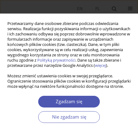
EN
PL
Przetwarzamy dane osobowe zbierane podczas odwiedzania
serwisu. Realizacja funkcji pozyskiwania informacji o użytkownikach
i ich zachowaniu odbywa się poprzez dobrowolnie wprowadzone w
formularzach informacje oraz zapisywanie w urządzeniach
końcowych plików cookies (tzw. ciasteczka). Dane, w tym pliki
cookies, wykorzystywane są w celu realizacji usług, zapewnienia
4/2010 vol. 239
wygodnego korzystania ze strony oraz w celu monitorowania
ruchu zgodnie z
Polityką prywatności
. Dane są także zbierane i
przetwarzane przez narzędzie Google Analytics (
więcej
).
RECENZJA KSIĄŻKI
Możesz zmienić ustawienia cookies w swojej przeglądarce.
Ograniczenie stosowania plików cookies w konfiguracji przeglądarki
Praktyka skutecznego
może wpłynąć na niektóre funkcjonalności dostępne na stronie.
zarządzania przedsiębiorstwem,
Zgadzam się
redakcja Mariusz Sagan, Iwona
Nie zgadzam się
Sierzputowska, Difin, Warszawa
2009, s. 287