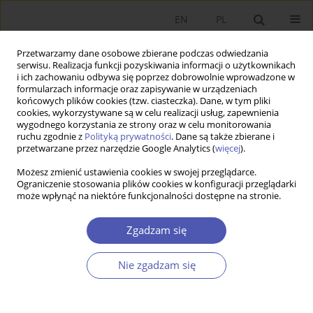
EN
PL
Przetwarzamy dane osobowe zbierane podczas odwiedzania
serwisu. Realizacja funkcji pozyskiwania informacji o użytkownikach
i ich zachowaniu odbywa się poprzez dobrowolnie wprowadzone w
formularzach informacje oraz zapisywanie w urządzeniach
końcowych plików cookies (tzw. ciasteczka). Dane, w tym pliki
cookies, wykorzystywane są w celu realizacji usług, zapewnienia
4/2013 vol. 263
wygodnego korzystania ze strony oraz w celu monitorowania
ruchu zgodnie z
Polityką prywatności
. Dane są także zbierane i
przetwarzane przez narzędzie Google Analytics (
więcej
).
RECENZJA KSIĄŻKI
Możesz zmienić ustawienia cookies w swojej przeglądarce.
Ograniczenie stosowania plików cookies w konfiguracji przeglądarki
Praca na czas określony w
może wpłynąć na niektóre funkcjonalności dostępne na stronie.
polskiej gospodarce. Społeczne i
Zgadzam się
ekonomiczne konsekwencje
Nie zgadzam się
zjawiska, red. Marek Bednarski,
Kazimierz W. Frieske, Instytut