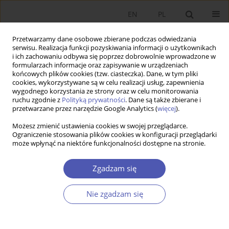
EN
PL
Przetwarzamy dane osobowe zbierane podczas odwiedzania
serwisu. Realizacja funkcji pozyskiwania informacji o użytkownikach
i ich zachowaniu odbywa się poprzez dobrowolnie wprowadzone w
formularzach informacje oraz zapisywanie w urządzeniach
końcowych plików cookies (tzw. ciasteczka). Dane, w tym pliki
cookies, wykorzystywane są w celu realizacji usług, zapewnienia
2/2025 vol. 322
wygodnego korzystania ze strony oraz w celu monitorowania
ruchu zgodnie z
Polityką prywatności
. Dane są także zbierane i
przetwarzane przez narzędzie Google Analytics (
więcej
).
PRACA ORYGINALNA
Możesz zmienić ustawienia cookies w swojej przeglądarce.
Ograniczenie stosowania plików cookies w konfiguracji przeglądarki
Premia za pełną
może wpłynąć na niektóre funkcjonalności dostępne na stronie.
dyspozycyjność. Eksperyment
Zgadzam się
winietkowy dotyczący
Nie zgadzam się
organizacji czasu pracy
1
1