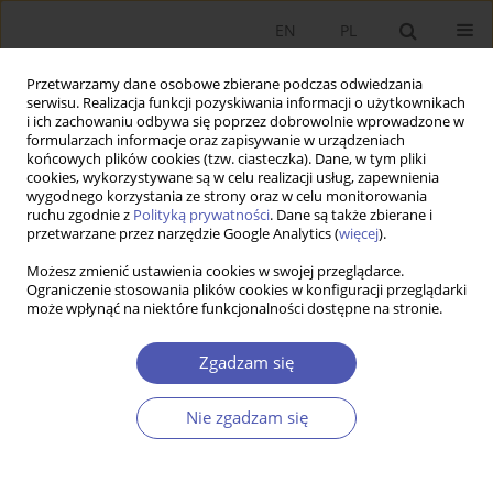
EN
PL
Przetwarzamy dane osobowe zbierane podczas odwiedzania
serwisu. Realizacja funkcji pozyskiwania informacji o użytkownikach
i ich zachowaniu odbywa się poprzez dobrowolnie wprowadzone w
formularzach informacje oraz zapisywanie w urządzeniach
końcowych plików cookies (tzw. ciasteczka). Dane, w tym pliki
cookies, wykorzystywane są w celu realizacji usług, zapewnienia
4/2003 vol. 183
wygodnego korzystania ze strony oraz w celu monitorowania
ruchu zgodnie z
Polityką prywatności
. Dane są także zbierane i
przetwarzane przez narzędzie Google Analytics (
więcej
).
PRACA ORYGINALNA
Możesz zmienić ustawienia cookies w swojej przeglądarce.
Ograniczenie stosowania plików cookies w konfiguracji przeglądarki
Opieka zdrowotna w świetle
może wpłynąć na niektóre funkcjonalności dostępne na stronie.
teorii agencji
Zgadzam się
Katarzyna Kowalska
Nie zgadzam się
Więcej
GNPJE 2003;183(4):26-46