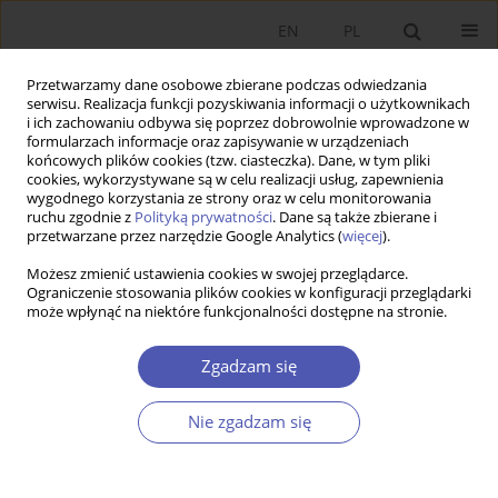
EN
PL
Przetwarzamy dane osobowe zbierane podczas odwiedzania
serwisu. Realizacja funkcji pozyskiwania informacji o użytkownikach
i ich zachowaniu odbywa się poprzez dobrowolnie wprowadzone w
formularzach informacje oraz zapisywanie w urządzeniach
końcowych plików cookies (tzw. ciasteczka). Dane, w tym pliki
cookies, wykorzystywane są w celu realizacji usług, zapewnienia
Numery archiwalne
wygodnego korzystania ze strony oraz w celu monitorowania
ruchu zgodnie z
Polityką prywatności
. Dane są także zbierane i
przetwarzane przez narzędzie Google Analytics (
więcej
).
9/2011 vol. 250
Możesz zmienić ustawienia cookies w swojej przeglądarce.
Ograniczenie stosowania plików cookies w konfiguracji przeglądarki
może wpłynąć na niektóre funkcjonalności dostępne na stronie.
PRACA ORYGINALNA
Standardowe i niestandardowe działania
Zgadzam się
antykryzysowe w gospodarkach wschodzących
Andrzej Wojtyna
Nie zgadzam się
GNPJE 2011;250(9):1-21
DOI
:
https://doi.org/10.33119/GN/101065
Statystyki