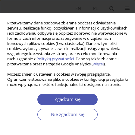
EN
PL
Przetwarzamy dane osobowe zbierane podczas odwiedzania
serwisu. Realizacja funkcji pozyskiwania informacji o użytkownikach
i ich zachowaniu odbywa się poprzez dobrowolnie wprowadzone w
formularzach informacje oraz zapisywanie w urządzeniach
końcowych plików cookies (tzw. ciasteczka). Dane, w tym pliki
cookies, wykorzystywane są w celu realizacji usług, zapewnienia
10/2013 vol. 267
wygodnego korzystania ze strony oraz w celu monitorowania
ruchu zgodnie z
Polityką prywatności
. Dane są także zbierane i
przetwarzane przez narzędzie Google Analytics (
więcej
).
RECENZJA KSIĄŻKI
Możesz zmienić ustawienia cookies w swojej przeglądarce.
Ograniczenie stosowania plików cookies w konfiguracji przeglądarki
Magdalena Zioło, Modelowanie
może wpłynąć na niektóre funkcjonalności dostępne na stronie.
źródeł finansowania inwestycji
Zgadzam się
komunalnych a efektywność
Nie zgadzam się
wydatków publicznych,
Wydawnictwo CeDeWu Sp. z