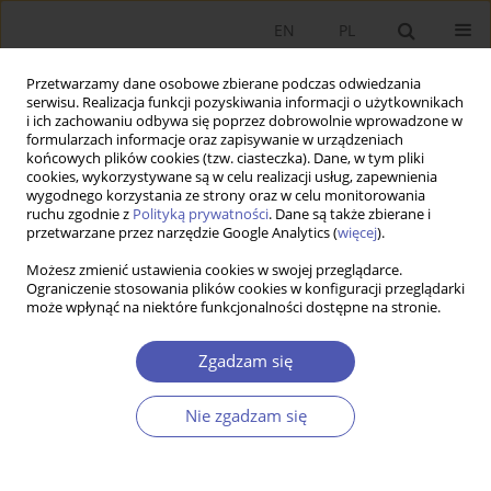
EN
PL
Przetwarzamy dane osobowe zbierane podczas odwiedzania
serwisu. Realizacja funkcji pozyskiwania informacji o użytkownikach
i ich zachowaniu odbywa się poprzez dobrowolnie wprowadzone w
formularzach informacje oraz zapisywanie w urządzeniach
końcowych plików cookies (tzw. ciasteczka). Dane, w tym pliki
cookies, wykorzystywane są w celu realizacji usług, zapewnienia
4/2011 vol. 247
wygodnego korzystania ze strony oraz w celu monitorowania
ruchu zgodnie z
Polityką prywatności
. Dane są także zbierane i
przetwarzane przez narzędzie Google Analytics (
więcej
).
RECENZJA KSIĄŻKI
Możesz zmienić ustawienia cookies w swojej przeglądarce.
Ograniczenie stosowania plików cookies w konfiguracji przeglądarki
Anna Dąbrowska, Mirosława
może wpłynąć na niektóre funkcjonalności dostępne na stronie.
Janoś-Kresło, Konsument na
Zgadzam się
rynku e-usług w krajach Europy
Nie zgadzam się
Srodkowo-Wschodniej, Difin,
Warszawa 2010, s. 204