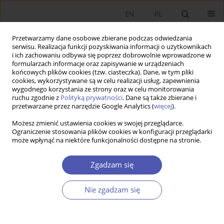
EN
PL
Przetwarzamy dane osobowe zbierane podczas odwiedzania
serwisu. Realizacja funkcji pozyskiwania informacji o użytkownikach
i ich zachowaniu odbywa się poprzez dobrowolnie wprowadzone w
formularzach informacje oraz zapisywanie w urządzeniach
końcowych plików cookies (tzw. ciasteczka). Dane, w tym pliki
cookies, wykorzystywane są w celu realizacji usług, zapewnienia
1/2016 vol. 281
wygodnego korzystania ze strony oraz w celu monitorowania
ruchu zgodnie z
Polityką prywatności
. Dane są także zbierane i
przetwarzane przez narzędzie Google Analytics (
więcej
).
RECENZJA KSIĄŻKI
Możesz zmienić ustawienia cookies w swojej przeglądarce.
Ograniczenie stosowania plików cookies w konfiguracji przeglądarki
Anna Dąbrowska, Felicjan Bylok,
może wpłynąć na niektóre funkcjonalności dostępne na stronie.
Mirosława Janoś-Kresło, Dariusz
Zgadzam się
Kiełczewski, Irena Ozimek,
Nie zgadzam się
Kompetencje konsumentów.
Innowacyjne zachowania i