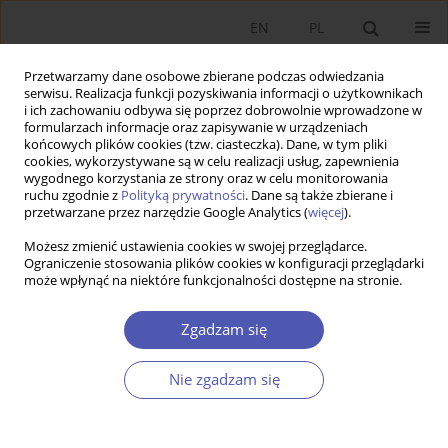
EN
PL
Przetwarzamy dane osobowe zbierane podczas odwiedzania
serwisu. Realizacja funkcji pozyskiwania informacji o użytkownikach
i ich zachowaniu odbywa się poprzez dobrowolnie wprowadzone w
formularzach informacje oraz zapisywanie w urządzeniach
końcowych plików cookies (tzw. ciasteczka). Dane, w tym pliki
cookies, wykorzystywane są w celu realizacji usług, zapewnienia
5-6/2008 vol. 224
wygodnego korzystania ze strony oraz w celu monitorowania
ruchu zgodnie z
Polityką prywatności
. Dane są także zbierane i
przetwarzane przez narzędzie Google Analytics (
więcej
).
PRACA ORYGINALNA
Możesz zmienić ustawienia cookies w swojej przeglądarce.
Ograniczenie stosowania plików cookies w konfiguracji przeglądarki
Klastry a konkurencyjność i
może wpłynąć na niektóre funkcjonalności dostępne na stronie.
internacjonalizacja
Zgadzam się
przedsiębiorstw Wielkopolski
Nie zgadzam się
Marian Gorynia
,
Barbara Jankowska
Więcej