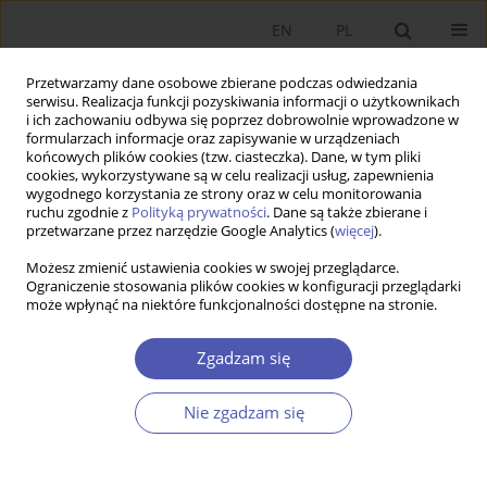
EN
PL
Przetwarzamy dane osobowe zbierane podczas odwiedzania
serwisu. Realizacja funkcji pozyskiwania informacji o użytkownikach
i ich zachowaniu odbywa się poprzez dobrowolnie wprowadzone w
formularzach informacje oraz zapisywanie w urządzeniach
końcowych plików cookies (tzw. ciasteczka). Dane, w tym pliki
cookies, wykorzystywane są w celu realizacji usług, zapewnienia
9/2008 vol. 226
wygodnego korzystania ze strony oraz w celu monitorowania
ruchu zgodnie z
Polityką prywatności
. Dane są także zbierane i
przetwarzane przez narzędzie Google Analytics (
więcej
).
PRACA ORYGINALNA
Możesz zmienić ustawienia cookies w swojej przeglądarce.
Ograniczenie stosowania plików cookies w konfiguracji przeglądarki
Integracja monetarna i
może wpłynąć na niektóre funkcjonalności dostępne na stronie.
zarządzanie rezerwami
Zgadzam się
walutowymi
Nie zgadzam się
Paweł Młodkowski
Więcej