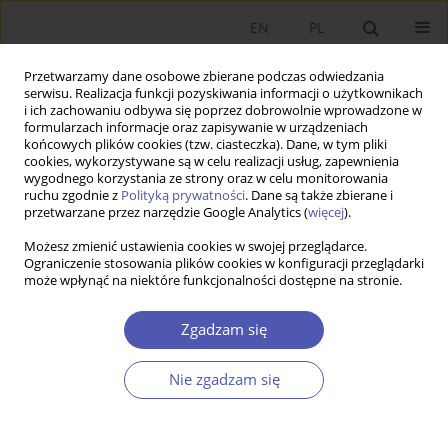
EN
PL
Przetwarzamy dane osobowe zbierane podczas odwiedzania
serwisu. Realizacja funkcji pozyskiwania informacji o użytkownikach
i ich zachowaniu odbywa się poprzez dobrowolnie wprowadzone w
formularzach informacje oraz zapisywanie w urządzeniach
końcowych plików cookies (tzw. ciasteczka). Dane, w tym pliki
cookies, wykorzystywane są w celu realizacji usług, zapewnienia
3/2011 vol. 246
wygodnego korzystania ze strony oraz w celu monitorowania
ruchu zgodnie z
Polityką prywatności
. Dane są także zbierane i
przetwarzane przez narzędzie Google Analytics (
więcej
).
RECENZJA KSIĄŻKI
Możesz zmienić ustawienia cookies w swojej przeglądarce.
Ograniczenie stosowania plików cookies w konfiguracji przeglądarki
Maciej Bałtowski, Gospodarka
może wpłynąć na niektóre funkcjonalności dostępne na stronie.
socjalistyczna w Polsce, Geneza
Zgadzam się
- Rozwój - Upadek,
Nie zgadzam się
Wydawnictwo Naukowe PWN
S.A., Warszawa 2009, s. 464