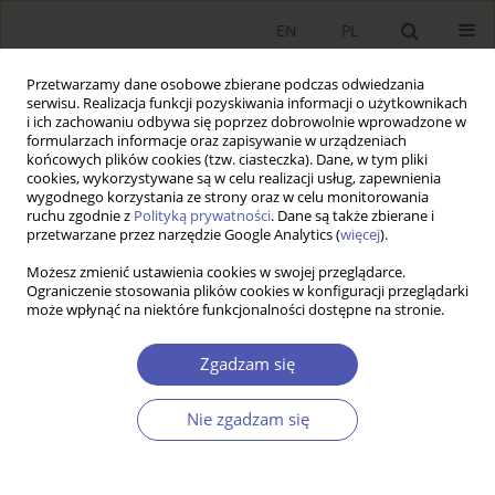
EN
PL
Przetwarzamy dane osobowe zbierane podczas odwiedzania
serwisu. Realizacja funkcji pozyskiwania informacji o użytkownikach
i ich zachowaniu odbywa się poprzez dobrowolnie wprowadzone w
formularzach informacje oraz zapisywanie w urządzeniach
końcowych plików cookies (tzw. ciasteczka). Dane, w tym pliki
cookies, wykorzystywane są w celu realizacji usług, zapewnienia
3/2006 vol. 206
wygodnego korzystania ze strony oraz w celu monitorowania
ruchu zgodnie z
Polityką prywatności
. Dane są także zbierane i
przetwarzane przez narzędzie Google Analytics (
więcej
).
PRACA ORYGINALNA
Możesz zmienić ustawienia cookies w swojej przeglądarce.
Ograniczenie stosowania plików cookies w konfiguracji przeglądarki
Finansowanie inwestycji w
może wpłynąć na niektóre funkcjonalności dostępne na stronie.
małych i średnich
Zgadzam się
przedsiębiorstwach
Nie zgadzam się
Marek Szczepaniec
Więcej