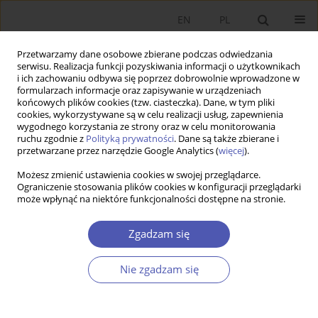
EN
PL
Przetwarzamy dane osobowe zbierane podczas odwiedzania
serwisu. Realizacja funkcji pozyskiwania informacji o użytkownikach
i ich zachowaniu odbywa się poprzez dobrowolnie wprowadzone w
formularzach informacje oraz zapisywanie w urządzeniach
końcowych plików cookies (tzw. ciasteczka). Dane, w tym pliki
cookies, wykorzystywane są w celu realizacji usług, zapewnienia
6/2016 vol. 286
wygodnego korzystania ze strony oraz w celu monitorowania
ruchu zgodnie z
Polityką prywatności
. Dane są także zbierane i
przetwarzane przez narzędzie Google Analytics (
więcej
).
RECENZJA KSIĄŻKI
Możesz zmienić ustawienia cookies w swojej przeglądarce.
Ograniczenie stosowania plików cookies w konfiguracji przeglądarki
Aleksandra Parteka,
może wpłynąć na niektóre funkcjonalności dostępne na stronie.
Dywersyfikacja handlu
Zgadzam się
zagranicznego a rozwój
Nie zgadzam się
gospodarczy, Wydawnictwo
Naukowe PWN, Warszawa