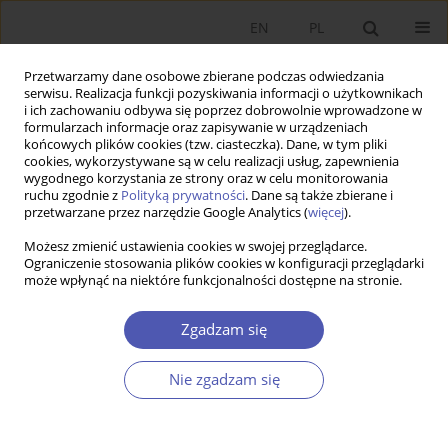
EN
PL
Przetwarzamy dane osobowe zbierane podczas odwiedzania
serwisu. Realizacja funkcji pozyskiwania informacji o użytkownikach
i ich zachowaniu odbywa się poprzez dobrowolnie wprowadzone w
formularzach informacje oraz zapisywanie w urządzeniach
końcowych plików cookies (tzw. ciasteczka). Dane, w tym pliki
cookies, wykorzystywane są w celu realizacji usług, zapewnienia
9/2013 vol. 266
wygodnego korzystania ze strony oraz w celu monitorowania
ruchu zgodnie z
Polityką prywatności
. Dane są także zbierane i
przetwarzane przez narzędzie Google Analytics (
więcej
).
RECENZJA KSIĄŻKI
Możesz zmienić ustawienia cookies w swojej przeglądarce.
Ograniczenie stosowania plików cookies w konfiguracji przeglądarki
Grzegorz W. Kołodko, Dokąd
może wpłynąć na niektóre funkcjonalności dostępne na stronie.
zmierza świat? Ekonomia
Zgadzam się
polityczna przyszłości,
Nie zgadzam się
Prószyński i S-ka, Warszawa
2013, s. 448