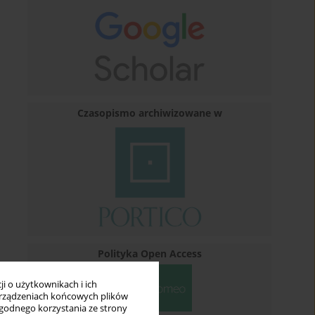
Czasopismo archiwizowane w
Polityka Open Access
i o użytkownikach i ich
rządzeniach końcowych plików
wygodnego korzystania ze strony