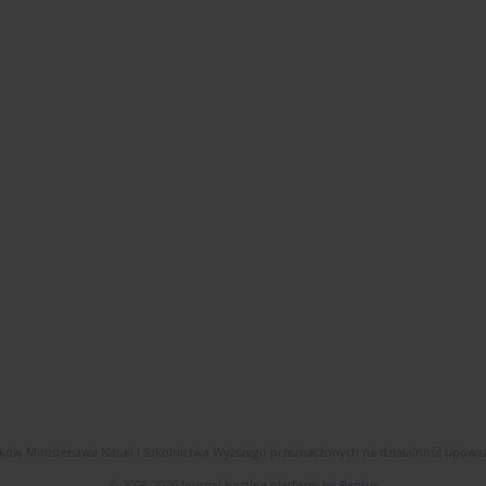
dków Ministerstwa Nauki i Szkolnictwa Wyższego przeznaczonych na działalność upow
© 2006-2026 Journal hosting platform by
Bentus