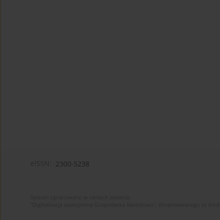
eISSN:
2300-5238
System opracowano w ramach zadania:
"Digitalizacja czasopisma Gospodarka Narodowa", sfinansowanego ze śro