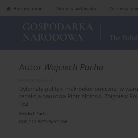
Bieżący numer
Numery archiwalne
O czasopiśmi
Autor
Wojciech Pacho
RECENZJA KSIĄŻKI
Dylematy polityki makroekonomicznej w warun
redakcja naukowa Piotr Albiński, Zbigniew Po
162
Wojciech Pacho
GNPJE 2015;279(5):203-206