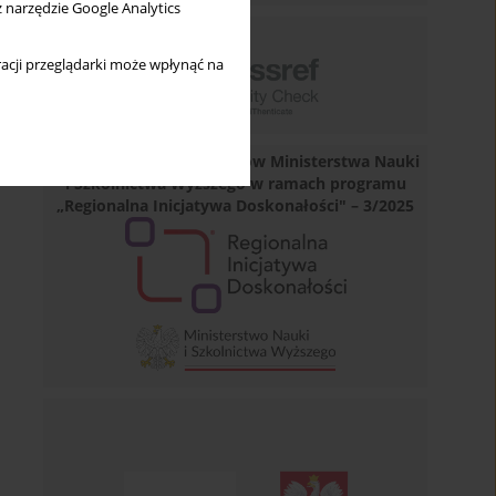
z narzędzie Google Analytics
acji przeglądarki może wpłynąć na
Dofinansowano ze środków Ministerstwa Nauki
i Szkolnictwa Wyższego w ramach programu
„Regionalna Inicjatywa Doskonałości" – 3/2025