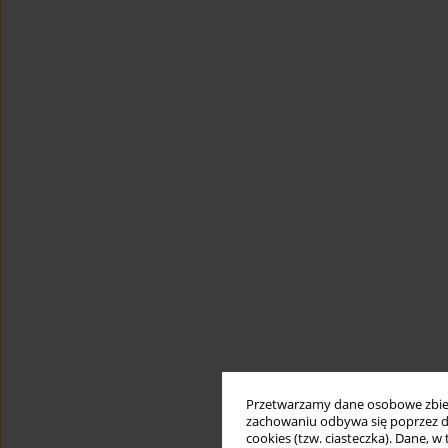
Przetwarzamy dane osobowe zbiera
zachowaniu odbywa się poprzez d
cookies (tzw. ciasteczka). Dane, w