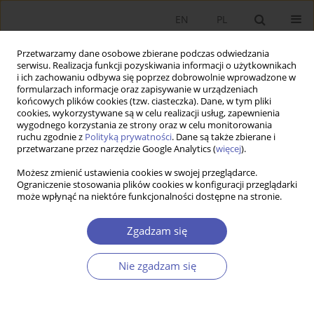
EN
PL
Przetwarzamy dane osobowe zbierane podczas odwiedzania
serwisu. Realizacja funkcji pozyskiwania informacji o użytkownikach
i ich zachowaniu odbywa się poprzez dobrowolnie wprowadzone w
formularzach informacje oraz zapisywanie w urządzeniach
końcowych plików cookies (tzw. ciasteczka). Dane, w tym pliki
cookies, wykorzystywane są w celu realizacji usług, zapewnienia
Autor
Renata Grochowska
wygodnego korzystania ze strony oraz w celu monitorowania
ruchu zgodnie z
Polityką prywatności
. Dane są także zbierane i
przetwarzane przez narzędzie Google Analytics (
więcej
).
PRACA ORYGINALNA
Możesz zmienić ustawienia cookies w swojej przeglądarce.
Ile dzieli nas od parytetu dochodowego w
Ograniczenie stosowania plików cookies w konfiguracji przeglądarki
może wpłynąć na niektóre funkcjonalności dostępne na stronie.
rolnictwie? Perspektywa historyczna Polski (2004–
2019)
Zgadzam się
Aleksandra Pawłowska
,
Renata Grochowska
GNPJE 2025;322(2):49-69
Nie zgadzam się
DOI
:
https://doi.org/10.33119/GN/202285
Statystyki