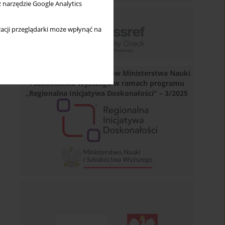
z narzędzie Google Analytics
acji przeglądarki może wpłynąć na
Dofinansowano ze środków Ministerstwa Nauki
i Szkolnictwa Wyższego w ramach programu
„Regionalna Inicjatywa Doskonałości" – 3/2025