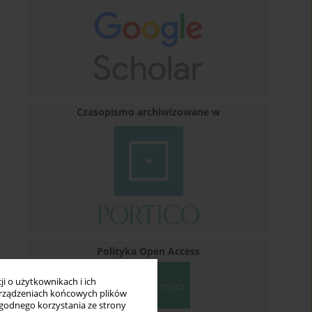
Czasopismo archiwizowane w
Polityka Open Access
i o użytkownikach i ich
rządzeniach końcowych plików
wygodnego korzystania ze strony