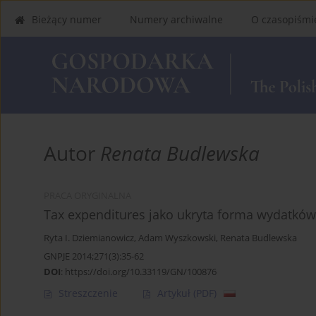
Bieżący numer
Numery archiwalne
O czasopiśmi
Autor
Renata Budlewska
PRACA ORYGINALNA
Tax expenditures jako ukryta forma wydatków
Ryta I. Dziemianowicz
,
Adam Wyszkowski
,
Renata Budlewska
GNPJE 2014;271(3):35-62
DOI
:
https://doi.org/10.33119/GN/100876
Streszczenie
Artykuł
(PDF)