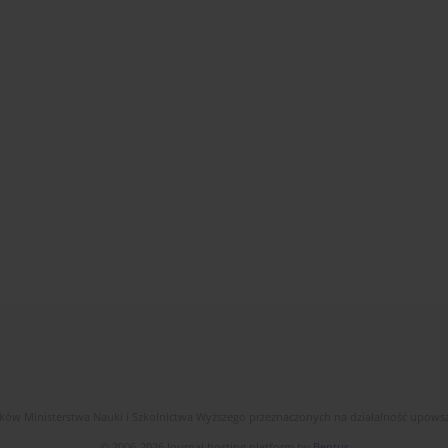
dków Ministerstwa Nauki i Szkolnictwa Wyższego przeznaczonych na działalność upow
© 2006-2026 Journal hosting platform by
Bentus