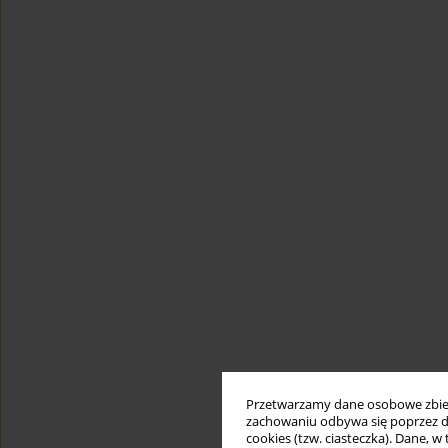
Przetwarzamy dane osobowe zbiera
zachowaniu odbywa się poprzez d
cookies (tzw. ciasteczka). Dane, w