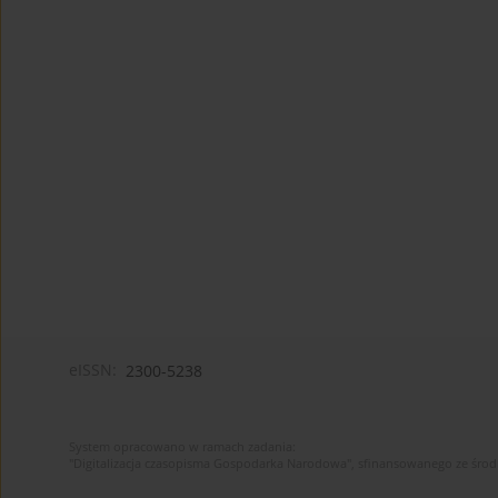
eISSN:
2300-5238
System opracowano w ramach zadania:
"Digitalizacja czasopisma Gospodarka Narodowa", sfinansowanego ze śro