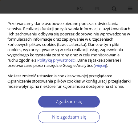
EN
PL
Przetwarzamy dane osobowe zbierane podczas odwiedzania
serwisu. Realizacja funkcji pozyskiwania informacji o użytkownikach
i ich zachowaniu odbywa się poprzez dobrowolnie wprowadzone w
formularzach informacje oraz zapisywanie w urządzeniach
końcowych plików cookies (tzw. ciasteczka). Dane, w tym pliki
cookies, wykorzystywane są w celu realizacji usług, zapewnienia
Autor
Michał Pilc
wygodnego korzystania ze strony oraz w celu monitorowania
ruchu zgodnie z
Polityką prywatności
. Dane są także zbierane i
przetwarzane przez narzędzie Google Analytics (
więcej
).
PRACA ORYGINALNA
Możesz zmienić ustawienia cookies w swojej przeglądarce.
Oczekiwania społeczne wobec pełnego
Ograniczenie stosowania plików cookies w konfiguracji przeglądarki
może wpłynąć na niektóre funkcjonalności dostępne na stronie.
zatrudnienia. Ocena ich wpływu na instytucje
oraz sytuację na rynku pracy
Zgadzam się
Michał Pilc
GNPJE 2018;296(4):179-210
Nie zgadzam się
DOI
:
https://doi.org/10.33119/GN/102229
Statystyki